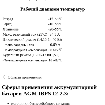
Рабочий диапазон температур
Разряд
-15
ºС
÷50
Заряд
-10
ºС
÷50
Хранение
-20
ºС
÷50
Макс. разрядный ток (25ºС)
34,5 А
Циклический режим (14.15-14.40 В
):
0,69 А
- Макс. зарядный ток
ºC
- Температурная компенсация
30 мВ/
Буферный режим (13.60-13.80
В/эл)
ºC
- Температурная компенсация
18 мВ/
Область применения
Сферы применения аккумуляторной
батареи AGM IBPS 12-2.3:
источники бесперебойного питания