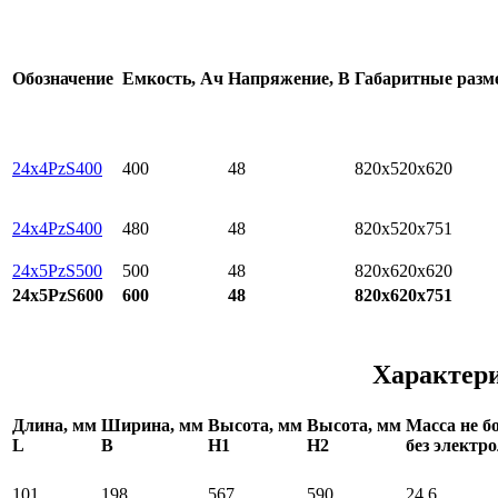
Обозначение
Емкость, Ач
Напряжение, В
Габаритные раз
24х4PzS400
400
48
820x520x620
24х4PzS400
480
48
820x520x751
24х5PzS500
500
48
820x620x620
24х5PzS600
600
48
820x620x751
Характери
Длина, мм
Ширина, мм
Высота, мм
Высота, мм
Масса не бо
L
В
H1
H2
без электр
101
198
567
590
24,6