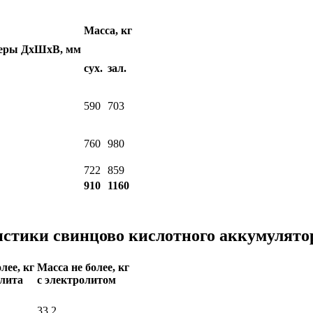
Масса, кг
меры ДхШхВ, мм
сух.
зал.
590
703
760
980
722
859
910
1160
стики свинцово кислотного аккумулято
лее, кг
Масса не более, кг
олита
c электролитом
33,2