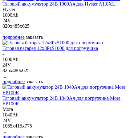
Тяговый аккумулятор 24В 1000Ач для Hyster A1.0XL
Hyster
1000Ah
24V
820x485x625
...
подробнее
заказать
Тяговая батарея 12х8PzS1000 для погрузчика
-
1000Ah
24V
825x480x625
...
подробнее
заказать
Тяговый аккумулятор 24В 1040Ач для погрузчика Mora
EP100R
Mora
1040Ah
24V
1065x415x775
...
подробнее
заказать