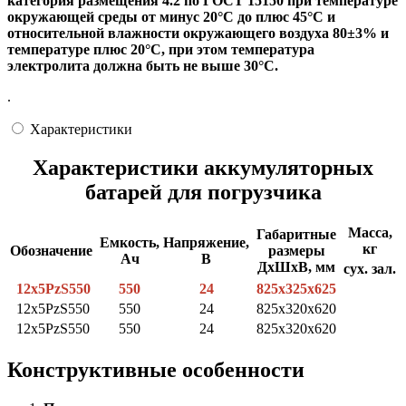
категория размещения 4.2 по ГОСТ 15150 при температуре
окружающей среды от минус 20°С до плюс 45°С и
относительной влажности окружающего воздуха 80±3% и
температуре плюс 20°С, при этом температура
электролита должна быть не выше 30°С.
.
Характеристики
Характеристики аккумуляторных
батарей для погрузчика
Масса,
Габаритные
Емкость,
Напряжение,
кг
Обозначение
размеры
Ач
В
ДхШхВ, мм
сух.
зал.
12х5PzS550
550
24
825х325х625
12х5PzS5
50
550
24
825х320х620
12х5PzS
550
550
24
825х320х620
Конструктивные особенности