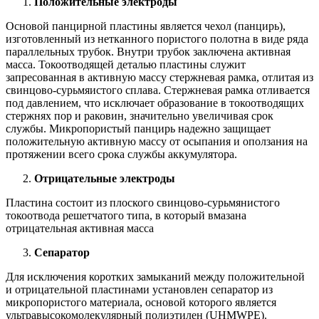
Положительные электроды
Основой панцирной пластины является чехол (панцирь),
изготовленный из нетканного пористого полотна в виде ряда
параллельных трубок. Внутри трубок заключена активная
масса. Токоотводящей деталью пластины служит
запресованная в активную массу стержневая рамка, отлитая из
свинцово-сурьмяистого сплава. Стержневая рамка отливается
под давлением, что исключает образование в токоотводящих
стержнях пор и раковин, значительно увеличивая срок
службы. Микропористый панцирь надежно защищает
положительную активную массу от осыпания и оползания на
протяжении всего срока службы аккумулятора.
Отрицательные электроды
Пластина состоит из плоского свинцово-сурьмянистого
токоотвода решетчатого типа, в который вмазана
отрицательная активная масса
Сепаратор
Для исключения коротких замыканий между положительной
и отрицательной пластинами установлен сепаратор из
микропористого материала, основой которого является
ультравысокомолекулярный полиэтилен (UHMWPE).