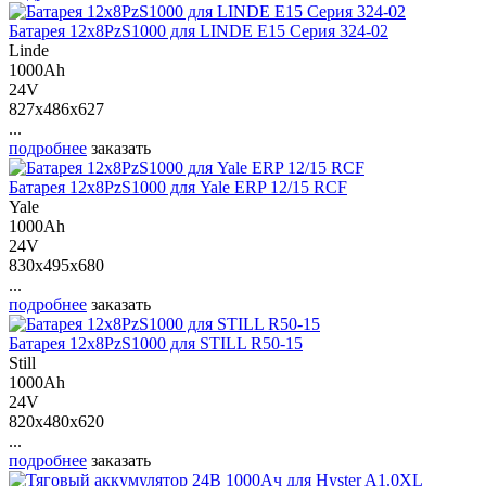
Батарея 12х8PzS1000 для LINDE E15 Серия 324-02
Linde
1000Ah
24V
827x486x627
...
подробнее
заказать
Батарея 12х8PzS1000 для Yale ERP 12/15 RCF
Yale
1000Ah
24V
830x495x680
...
подробнее
заказать
Батарея 12х8PzS1000 для STILL R50-15
Still
1000Ah
24V
820x480x620
...
подробнее
заказать