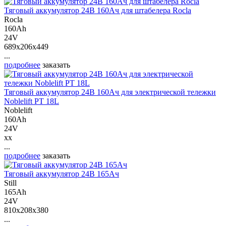
Тяговый аккумулятор 24В 160Ач для штабелера Rocla
Rocla
160Ah
24V
689x206x449
...
подробнее
заказать
Тяговый аккумулятор 24В 160Ач для электрической тележки
Noblelift PT 18L
Noblelift
160Ah
24V
xx
...
подробнее
заказать
Тяговый аккумулятор 24В 165Ач
Still
165Ah
24V
810x208x380
...