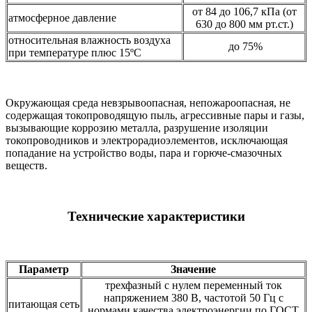
от 84 до 106,7 кПа (от
атмосферное давление
630 до 800 мм рт.ст.)
относительная влажность воздуха
до 75%
при температуре плюс 15ºС
Окружающая среда невзрывоопасная, непожароопасная, не
содержащая токопроводящую пыль, агрессивные пары и газы,
вызывающие коррозию металла, разрушение изоляции
токопроводников и электрорадиоэлементов, исключающая
попадание на устройство воды, пара и горюче-смазочных
веществ.
Технические характеристики
Параметр
Значение
трехфазный с нулем переменный ток
напряжением 380 В, частотой 50 Гц с
питающая сеть
нормами качества электроэнергии по ГОСТ