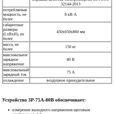
32144-2013
потребляемая
мощность, не
8 кВ·А
более
габаритные
размеры
450x650x860 мм
(LxBxH), не
более
масса, не
150 кг
более
максимальное
зарядное
80 В
напряжение
максимальный
75 А
зарядный ток
охлаждение
воздушное принудительное
Устройство 3Р-75А-80В обеспечивает:
измерение выходного напряжения щитовым