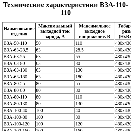
Технические характеристики ВЗА-110-
110
Максимальный
Максимальное
Габа
Наименование
выходной ток
выходное
раз
изделия
заряда, А
напряжение, В
(HxB
ВЗА-50-110
50
110
480x43
ВЗА-63-28,5
63
28,5
480x43
ВЗА-63-55
63
55
480x43
ВЗА-63-80
63
80
480x43
ВЗА-63-130
63
130
480x43
ВЗА-63-180
63
180
480x43
ВЗА-80-55
80
55
480x43
ВЗА-80-80
80
80
480x43
ВЗА-80-110
80
110
480x43
ВЗА-80-130
80
130
480x43
ВЗА-100-40
100
40
480x43
ВЗА-100-80
100
80
480x43
ВЗА-100-120
100
120
480x43
ВЗА-100-160
100
160
480x43