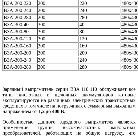
ВЗА-200-220
200
220
480x43
ВЗА-200-240
200
240
480x43
ВЗА-200-280
200
280
480x43
ВЗА-300-40
300
40
480x43
ВЗА-300-80
300
80
480x43
ВЗА-300-120
300
120
480x43
ВЗА-300-160
300
160
480x43
ВЗА-300-200
300
200
480x43
ВЗА-300-240
300
240
480x43
ВЗА-300-280
300
280
480x43
Зарядный выпрямитель серии ВЗА-110-110 обслуживает все
типы кислотных и щелочных аккумуляторов которые
эксплуатируются на различных электрических транспортных
средствах в том числе на погрузчиках с суммарным выходным
напряжением
от 1,2 до 400 В
.
Особенностью данного зарядного выпрямителя является
применение группы высокочастотных импульсных
преобразователей, работающих на общую нагрузку, что