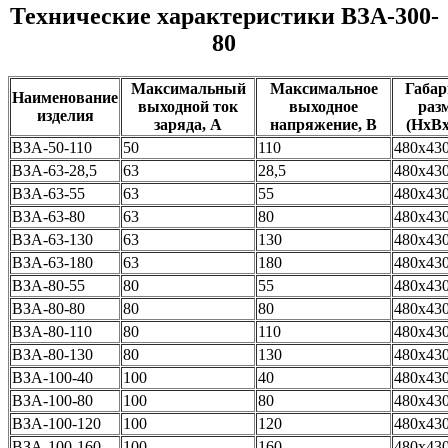
Технические характеристики ВЗА-300-
80
Максимальный
Максимальное
Габа
Наименование
выходной ток
выходное
раз
изделия
заряда, А
напряжение, В
(HxB
ВЗА-50-110
50
110
480x43
ВЗА-63-28,5
63
28,5
480x43
ВЗА-63-55
63
55
480x43
ВЗА-63-80
63
80
480x43
ВЗА-63-130
63
130
480x43
ВЗА-63-180
63
180
480x43
ВЗА-80-55
80
55
480x43
ВЗА-80-80
80
80
480x43
ВЗА-80-110
80
110
480x43
ВЗА-80-130
80
130
480x43
ВЗА-100-40
100
40
480x43
ВЗА-100-80
100
80
480x43
ВЗА-100-120
100
120
480x43
ВЗА-100-160
100
160
480x43