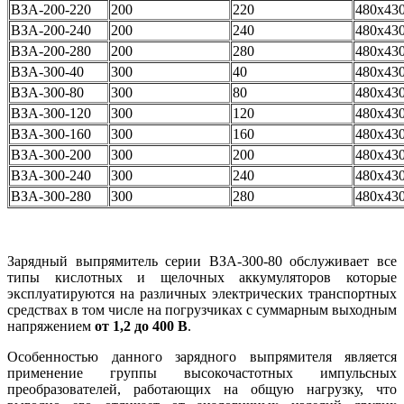
ВЗА-200-220
200
220
480x43
ВЗА-200-240
200
240
480x43
ВЗА-200-280
200
280
480x43
ВЗА-300-40
300
40
480x43
ВЗА-300-80
300
80
480x43
ВЗА-300-120
300
120
480x43
ВЗА-300-160
300
160
480x43
ВЗА-300-200
300
200
480x43
ВЗА-300-240
300
240
480x43
ВЗА-300-280
300
280
480x43
Зарядный выпрямитель серии ВЗА-300-80 обслуживает все
типы кислотных и щелочных аккумуляторов которые
эксплуатируются на различных электрических транспортных
средствах в том числе на погрузчиках с суммарным выходным
напряжением
от 1,2 до 400 В
.
Особенностью данного зарядного выпрямителя является
применение группы высокочастотных импульсных
преобразователей, работающих на общую нагрузку, что