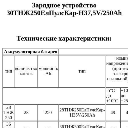
Зарядное устройство
30ТНЖ250ЕлПулсКар-Н37,5V/250Ah
Технические характеристики:
Аккумуляторная батарея
номи
напряжени
количество
мощность
(при те
тип
тип
клеток
Ah
электр
начальной
-5°C
+1
до
до
+10°C
+2
28
28ТНЖ250ЕлПулсКар-
ТНЖ
28
250
49
H35V/250Ah
250
36
36ТНЖ300ЕлПулсКар-