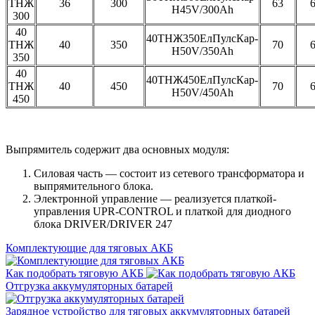
ТНЖ
36
300
63
H45V/300Ah
300
40
40ТНЖ350ЕлПулсКар-
ТНЖ
40
350
70
H50V/350Ah
350
40
40ТНЖ450ЕлПулсКар-
ТНЖ
40
450
70
H50V/450Ah
450
Выпрямитель содержит два основных модуля:
Силовая часть — состоит из сетевого трансформатора и
выпрямительного блока.
Электронной управление — реализуется платкой-
управления UPR-CONTROL и платкой для диодного
блока DRIVER/DRIVER 247
Комплектующие для тяговых АКБ
Как подобрать тяговую АКБ
Отгрузка аккумуляторных батарей
Зарядное устройство для тяговых аккумуляторных батарей