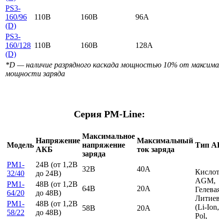
PS3-
160/96
110B
160B
96A
(D)
PS3-
160/128
110B
160B
128A
(D)
*D — наличие разрядного каскада мощностью 10% от максима
мощности заряда
Серия PM-Line:
Максимальное
Напряжение
Максимальный
Модель
напряжение
Тип А
АКБ
ток заряда
заряда
PM1-
24B (от 1,2В
32В
40А
Кислот
32/40
до 24В)
AGM,
PM1-
48B (от 1,2В
64В
20А
Гелевая
64/20
до 48В)
Литиев
PM1-
48B (от 1,2В
(Li-Ion,
58В
20А
58/22
до 48В)
Pol,