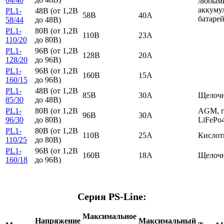
любым
аккуму
PL1-
48В (от 1,2В
58В
40А
батарей
58/44
до 48В)
PL1-
80В (от 1,2В
110В
23А
110/20
до 80В)
PL1-
96В (от 1,2В
128В
20А
128/20
до 96В)
PL1-
96В (от 1,2В
160В
15А
160/15
до 96В)
PL1-
48В (от 1,2В
85В
30А
Щелоч
85/30
до 48В)
PL1-
80В (от 1,2В
AGM, г
96В
30А
96/30
до 80В)
LiFePo
PL1-
80В (от 1,2В
110В
25А
Кислот
110/25
до 80В)
PL1-
96В (от 1,2В
160В
18А
Щелоч
160/18
до 96В)
Серия PS-Line:
Максимальное
Напряжение
Максимальный