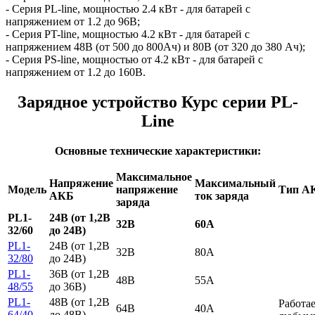
- Серия PL-line, мощностью 2.4 кВт - для батарей с
напряжением от 1.2 до 96В;
- Серия PT-line, мощностью 4.2 кВт - для батарей с
напряжением 48В (от 500 до 800Ач) и 80В (от 320 до 380 Ач);
- Серия PS-line, мощностью от 4.2 кВт - для батарей с
напряжением от 1.2 до 160В.
Зарядное устройство Курс серии PL-
Line
Основные технические характеристики:
Максимальное
Напряжение
Максимальный
Модель
напряжение
Тип А
АКБ
ток заряда
заряда
PL1-
24В (от 1,2В
32В
60А
32/60
до 24В)
PL1-
24В (от 1,2В
32В
80А
32/80
до 24В)
PL1-
36В (от 1,2В
48В
55А
48/55
до 36В)
PL1-
48В (от 1,2В
Работа
64В
40А
64/40
до 48В)