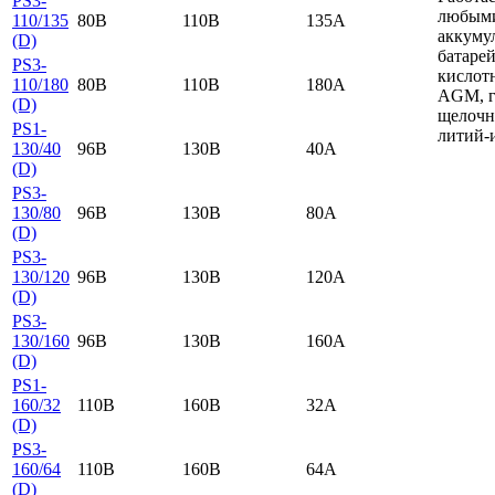
PS3-
любым
110/135
80B
110B
135A
аккуму
(D)
батарей
PS3-
кислот
110/180
80B
110B
180A
AGM, г
(D)
щелочн
PS1-
литий-
130/40
96B
130B
40A
(D)
PS3-
130/80
96B
130B
80A
(D)
PS3-
130/120
96B
130B
120A
(D)
PS3-
130/160
96B
130B
160A
(D)
PS1-
160/32
110B
160B
32A
(D)
PS3-
160/64
110B
160B
64A
(D)