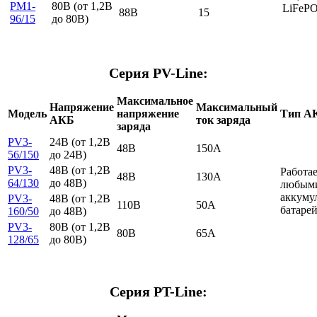
PM1-
80B (от 1,2В
LiFePO
88В
15
96/15
до 80В)
Серия PV-Line:
Максимальное
Напряжение
Максимальный
Модель
напряжение
Тип А
АКБ
ток заряда
заряда
PV3-
24B (от 1,2В
48В
150А
56/150
до 24В)
PV3-
48В (от 1,2В
Работа
48В
130А
64/130
до 48В)
любым
аккуму
PV3-
48B (от 1,2В
110В
50А
батарей
160/50
до 48В)
PV3-
80В (от 1,2В
80В
65А
128/65
до 80В)
Серия PT-Line: