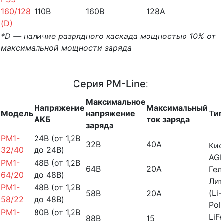
160/128
110B
160B
128A
(D)
*D — наличие разрядного каскада мощностью 10% от
максимальной мощности заряда
Серия PM-Line:
Максимальное
Напряжение
Максимальный
Модель
напряжение
Ти
АКБ
ток заряда
заряда
PM1-
24B (от 1,2В
32В
40А
Ки
32/40
до 24В)
AG
PM1-
48B (от 1,2В
64В
20А
Гел
64/20
до 48В)
Ли
PM1-
48B (от 1,2В
(Li
58В
20А
58/22
до 48В)
Pol
PM1-
80B (от 1,2В
Li
88В
15