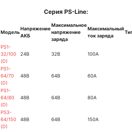
Серия PS-Line:
Максимальное
Напряжение
Максимальный
Модель
напряжение
Ти
АКБ
ток заряда
заряда
PS1-
32/100
24B
32B
100A
(D)
PS1-
64/70
48B
64B
60A
(D)
PS1-
64/80
48В
64В
80А
(D)
PS3-
64/150
48B
64B
150A
(D)