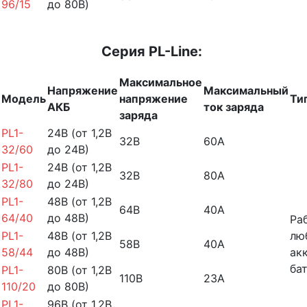
96/15
до 80В)
Серия PL-Line:
Максимальное
Напряжение
Максимальный
Модель
напряжение
Ти
АКБ
ток заряда
заряда
PL1-
24В (от 1,2В
32В
60А
32/60
до 24В)
PL1-
24В (от 1,2В
32В
80А
32/80
до 24В)
PL1-
48В (от 1,2В
64В
40А
64/40
до 48В)
Ра
PL1-
48В (от 1,2В
лю
58В
40А
58/44
до 48В)
ак
ба
PL1-
80В (от 1,2В
110В
23А
110/20
до 80В)
PL1-
96В (от 1,2В