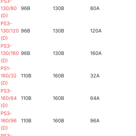
PS3-
130/80
96B
130B
80A
(D)
PS3-
130/120
96B
130B
120A
(D)
PS3-
130/160
96B
130B
160A
(D)
PS1-
160/32
110B
160B
32A
(D)
PS3-
160/64
110B
160B
64A
(D)
PS3-
160/96
110B
160B
96A
(D)
PS3-