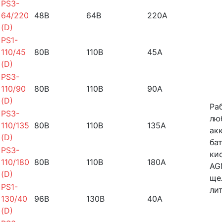
PS3-
64/220
48B
64B
220A
(D)
PS1-
110/45
80B
110B
45A
(D)
PS3-
110/90
80B
110B
90A
(D)
Ра
PS3-
лю
110/135
80B
110B
135A
ак
(D)
ба
PS3-
ки
110/180
80B
110B
180A
AG
(D)
ще
PS1-
ли
130/40
96B
130B
40A
(D)