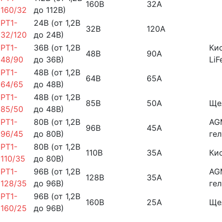
160В
32А
160/32
до 112В)
PT1-
24В (от 1,2В
32В
120А
32/120
до 24В)
PT1-
36В (от 1,2В
Ки
48В
90А
48/90
до 36В)
LiF
PT1-
48В (от 1,2В
64В
65А
64/65
до 48В)
PT1-
48В (от 1,2В
85В
50А
Ще
85/50
до 48В)
PT1-
80В (от 1,2В
AGM
96В
45А
96/45
до 80В)
ге
PT1-
80В (от 1,2В
110В
35А
Ки
110/35
до 80В)
PT1-
96В (от 1,2В
AG
128В
35А
128/35
до 96В)
ге
PT1-
96В (от 1,2В
160В
25А
Ще
160/25
до 96В)