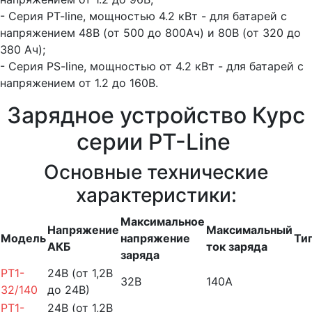
- Серия PT-line, мощностью 4.2 кВт - для батарей с
напряжением 48В (от 500 до 800Ач) и 80В (от 320 до
380 Ач);
- Серия PS-line, мощностью от 4.2 кВт - для батарей с
напряжением от 1.2 до 160В.
Зарядное устройство Курс
серии PT-Line
Основные технические
характеристики:
Максимальное
Напряжение
Максимальный
Модель
напряжение
Ти
АКБ
ток заряда
заряда
PT1-
24В (от 1,2В
32В
140А
32/140
до 24В)
PT1-
24В (от 1,2В