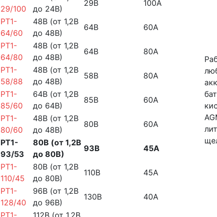
29В
100А
29/100
до 24В)
PT1-
48В (от 1,2В
64В
60А
64/60
до 48В)
PT1-
48В (от 1,2В
64В
80А
64/80
до 48В)
Ра
PT1-
48В (от 1,2В
лю
58В
80А
58/88
до 48В)
ак
PT1-
64В (от 1,2В
бат
85В
60А
85/60
до 64В)
ки
AG
PT1-
48В (от 1,2В
80В
60А
ли
80/60
до 48В)
ще
PT1-
80В (от 1,2В
93В
45А
93/53
до 80В)
PT1-
80В (от 1,2В
110В
45А
110/45
до 80В)
PT1-
96В (от 1,2В
130В
40А
128/40
до 96В)
PT1-
112В (от 1,2В