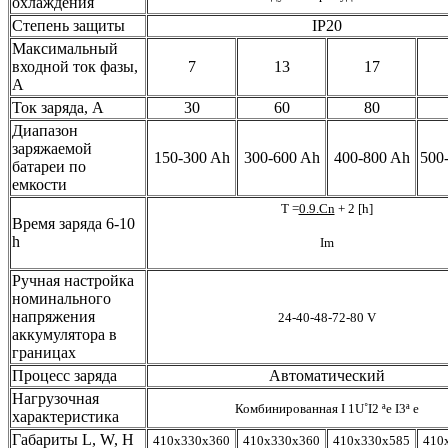
охлаждения
Степень защиты
IP20
Максимальный
входной ток фазы,
7
13
17
А
Ток заряда, А
30
60
80
Диапазон
заряжаемой
150-300 Ah
300-600 Ah
400-800 Ah
500
батареи по
емкости
T =
0.9.Cn
+ 2 [h]
Время заряда 6-10
h
Im
Ручная настройка
номинального
напряжения
24-40-48-72-80 V
аккумулятора в
границах
Процесс заряда
Автоматический
Нагрузочная
Комбинированная I 1U˚I2 ª
е
I3ª
е
характеристика
Габариты L, W, H
410х330х360
410х330х360
410х330х585
410