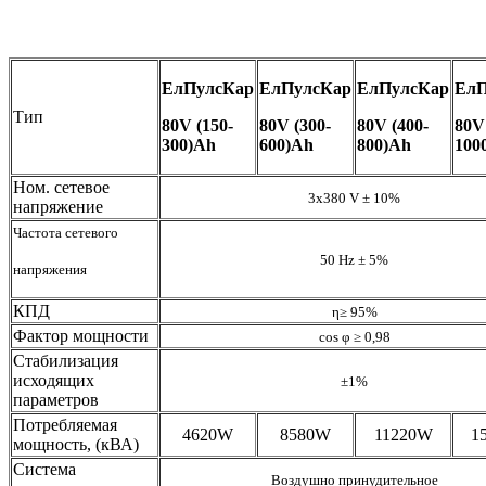
ЕлПулсКар
ЕлПулсКар
ЕлПулсКар
ЕлП
Тип
80V (150-
80V (300-
80V (400-
80V
300)Аh
600)Аh
800)Аh
100
Ном. сетевое
3х380 V ± 10%
напряжение
Частота сетевого
50 Hz ± 5%
напряжения
КПД
η≥ 95%
Фактор мощности
cos φ ≥ 0,98
Стабилизация
исходящих
±1%
параметров
Потребляемая
4620W
8580W
11220W
1
мощность, (кВА)
Система
Воздушно принудительное