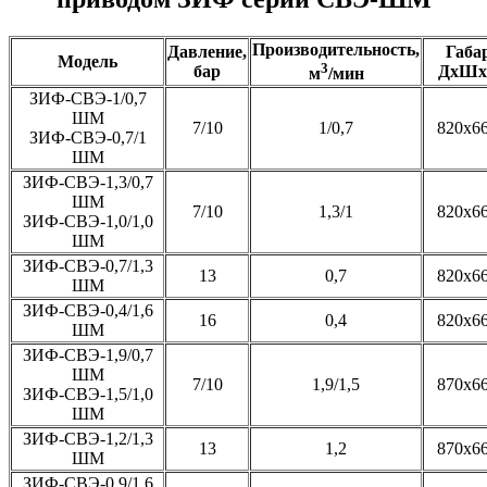
Производительность,
Давление,
Габа
Модель
3
бар
ДхШх
м
/мин
ЗИФ-СВЭ-1/0,7
ШМ
7/10
1/0,7
820х6
ЗИФ-СВЭ-0,7/1
ШМ
ЗИФ-СВЭ-1,3/0,7
ШМ
7/10
1,3/1
820х6
ЗИФ-СВЭ-1,0/1,0
ШМ
ЗИФ-СВЭ-0,7/1,3
13
0,7
820х6
ШМ
ЗИФ-СВЭ-0,4/1,6
16
0,4
820х6
ШМ
ЗИФ-СВЭ-1,9/0,7
ШМ
7/10
1,9/1,5
870х6
ЗИФ-СВЭ-1,5/1,0
ШМ
ЗИФ-СВЭ-1,2/1,3
13
1,2
870х6
ШМ
ЗИФ-СВЭ-0,9/1,6