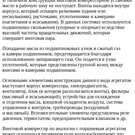
В типичной конструкции винтовой компрессорной установки
масло в рабочую зону не поступает. Винты находятся внутри
корпуса, который оснащен разъемами (одним или
несколькими), расточками, уплотнениями и камерами
(нагнетания и всасывания). В данных системах используются
подшипники скольжения (упорные и опорные) вследствие
высокой частоты вращательных движений, которые
совершает винтовая пара.
Попадание масла из подшипниковых узлов в сжатый газ
и камеры подшипников, предотвращается благодаря
использованию запирающего газа. Он подается в узлы
уплотнений, которые представлены группой колец между
винтами и камерами подшипников.
Основными элементами конструкции данного вида агрегатов
выступают корпус компрессора, электродвигатель,
вентилятор, блок (в котором располагаются винты), фильтры
(масляный и всасывающий), устройства для охлаждения
и отделения масла, концевой охладитель воздуха, система
управления и контроля, трубопроводы (воздушный
и масляный). Вспомогательные элементы представлены реле
давления, термостатом, предохранительным клапаном и др.
Винтовой компрессор по аналогии с поршневым агрегатом
может оснащаться ресивером (или воздухосборником), что