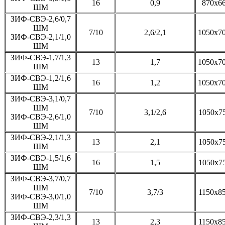
16
0,9
870х6
ШМ
ЗИФ-СВЭ-2,6/0,7
ШМ
7/10
2,6/2,1
1050х7
ЗИФ-СВЭ-2,1/1,0
ШМ
ЗИФ-СВЭ-1,7/1,3
13
1,7
1050х7
ШМ
ЗИФ-СВЭ-1,2/1,6
16
1,2
1050х7
ШМ
ЗИФ-СВЭ-3,1/0,7
ШМ
7/10
3,1/2,6
1050х7
ЗИФ-СВЭ-2,6/1,0
ШМ
ЗИФ-СВЭ-2,1/1,3
13
2,1
1050х7
ШМ
ЗИФ-СВЭ-1,5/1,6
16
1,5
1050х7
ШМ
ЗИФ-СВЭ-3,7/0,7
ШМ
7/10
3,7/3
1150х8
ЗИФ-СВЭ-3,0/1,0
ШМ
ЗИФ-СВЭ-2,3/1,3
13
2,3
1150х8