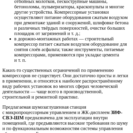
отбойных молотков, пескоструйные машины,
бетоноломы, пульверизаторы, краскопульты и многие
другие устройства. Компрессорные установки
осуществляют питание оборудования сжатым воздухом
при демонтаже зданий и сооружений, шлифовке бетона
и различных твёрдых поверхностей, очистке больших
площадок от загрязнений и т. д.;
в дорожно-монтажных работах — строительный
компрессор питает сжатым воздухом оборудование для
снятия слоёв асфальта; также инструменты, питаемые
компрессорами, применяются при укладке цемента
и т. п.
Каких-то существенных ограничений по применению
компрессоров не существует. Они достаточно просты и легки
в применении, и относятся к наиболее распространённому
виду рабочих установок во многих сферах человеческой
деятельности — чаще всего в производственной,
строительной и ремонтной практике.
Предлагаемая шумозаглушенная станция
с микропроцессорным управлением и ЖК-дисплеем
ЗИФ-
СВЭ-ШМ
предназначена для эксплуатации внутри
помещений, где предъявляются высокие требования по шуму
и по функциональным возможностям системы управления