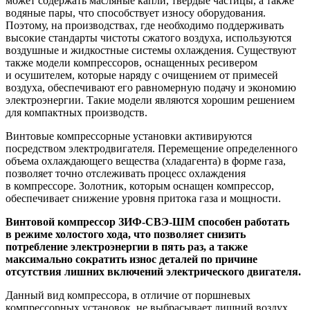
может содержать масляные капли, твердые частицы, а также
водяные пары, что способствует износу оборудования.
Поэтому, на производствах, где необходимо поддерживать
высокие стандарты чистоты сжатого воздуха, используются
воздушные и жидкостные системы охлаждения. Существуют
также модели компрессоров, оснащенных ресивером
и осушителем, которые наряду с очищением от примесей
воздуха, обеспечивают его равномерную подачу и экономию
электроэнергии. Такие модели являются хорошим решением
для компактных производств.
Винтовые компрессорные установки активируются
посредством электродвигателя. Перемещение определенного
объема охлаждающего вещества (хладагента) в форме газа,
позволяет точно отслеживать процесс охлаждения
в компрессоре. Золотник, которым оснащен компрессор,
обеспечивает снижение уровня притока газа и мощности.
Винтовой компрессор ЗИФ-СВЭ-ШМ способен работать
в режиме холостого хода, что позволяет снизить
потребление электроэнергии в пять раз, а также
максимально сократить износ деталей по причине
отсутствия лишних включений электрического двигателя.
Данный вид компрессора, в отличие от поршневых
компрессорных установок, не выбрасывает лишний воздух.