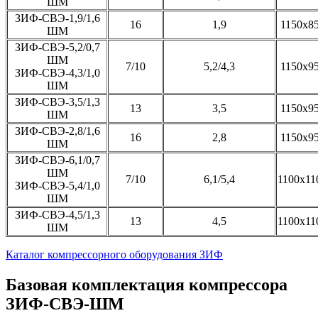
ШМ
ЗИФ-СВЭ-1,9/1,6
16
1,9
1150х8
ШМ
ЗИФ-СВЭ-5,2/0,7
ШМ
7/10
5,2/4,3
1150х9
ЗИФ-СВЭ-4,3/1,0
ШМ
ЗИФ-СВЭ-3,5/1,3
13
3,5
1150х9
ШМ
ЗИФ-СВЭ-2,8/1,6
16
2,8
1150х9
ШМ
ЗИФ-СВЭ-6,1/0,7
ШМ
7/10
6,1/5,4
1100х11
ЗИФ-СВЭ-5,4/1,0
ШМ
ЗИФ-СВЭ-4,5/1,3
13
4,5
1100х11
ШМ
Каталог компрессорного оборудования ЗИФ
Базовая комплектация компрессора
ЗИФ-СВЭ-ШМ