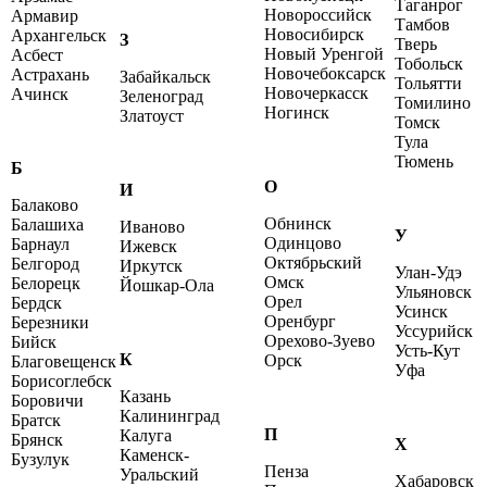
Таганрог
Новороссийск
Армавир
Тамбов
Новосибирск
Архангельск
З
Тверь
Новый Уренгой
Асбест
Тобольск
Новочебоксарск
Астрахань
Забайкальск
Тольятти
Новочеркасск
Ачинск
Зеленоград
Томилино
Ногинск
Златоуст
Томск
Тула
Тюмень
Б
О
И
Балаково
Обнинск
Балашиха
Иваново
У
Одинцово
Барнаул
Ижевск
Октябрьский
Белгород
Иркутск
Улан-Удэ
Омск
Белорецк
Йошкар-Ола
Ульяновск
Орел
Бердск
Усинск
Оренбург
Березники
Уссурийск
Орехово-Зуево
Бийск
Усть-Кут
К
Орск
Благовещенск
Уфа
Борисоглебск
Казань
Боровичи
Калининград
Братск
П
Калуга
Брянск
Х
Каменск-
Бузулук
Пенза
Уральский
Хабаровск