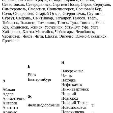
Севастополь, Северодвинск, Сергиев Посад, Серов, Серпухов,
Симферополь, Смоленск, Солнечногорск, Сосновый Бор,
Сочи, Ставрополь, Старый Оскол, Стерлитамак, Ступино,
Сургут, Сызрань, Сыктывкар, Таганрог, Тамбов, Тверь,
Тобольск, Тольятти, Томилино, Томск, Тула, Тюмень, Улан-
Удэ, Ульяновск, Усинск, Уссурийск, Усть-Кут, Уфа, Ухта,
Хабаровск, Ханты-Мансийск, Чебоксары, Челябинск,
Череповец, Чехов, Чита, Шахты, Энгельс, Южно-Сахалинск,
Ярославль
Н
Е
Набережные
Ейск
Челны
Екатеринбург
Находка
А
Нефтекамск
Нижневартовск
Абакан
Нижний
Адлер
Ж
Новгород
Альметьевск
Нижний Тагил
Ангарск
Железнодорожный
Т
Новомосковск
Апатиты
Новокузнецк
Арзамас