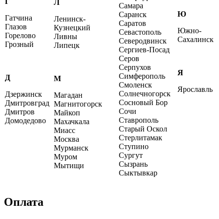
Г
Л
Самара
Ю
Саранск
Гатчина
Ленинск-
Саратов
Глазов
Кузнецкий
Южно-
Севастополь
Горелово
Ливны
Сахалинск
Северодвинск
Грозный
Липецк
Сергиев-Посад
Серов
Серпухов
Я
Симферополь
Д
М
Смоленск
Ярославль
Солнечногорск
Дзержинск
Магадан
Сосновый Бор
Дмитровград
Магнитогорск
Сочи
Дмитров
Майкоп
Ставрополь
Домодедово
Махачкала
Старый Оскол
Миасс
Стерлитамак
Москва
Ступино
Мурманск
Сургут
Муром
Сызрань
Мытищи
Сыктывкар
Оплата