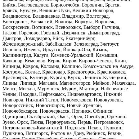
Бийск, Благовещенск, Борисоглебск, Боровичи, Братск,
Брянск, Бузулук, Великие Луки, Великий Новгород,
Владивосток, Владикавказ, Владимир, Волгоград,
Волгодонск, Волжский, Вологда, Воркута, Воронеж,
Воскресенск, Воткинск, Всеволожск, Выборг, Гатчина,
Глазов, Горелово, Грозный, Дзержинск, Димитровград,
Дмитров, Домодедово, Ейск, Екатеринбург,
Железнодорожный, Забайкальск, Зеленоград, Златоуст,
Иваново, Ижевск, Иркутск, Йошкар-Ола, Казань,
Калининград, Калуга, Каменск-Уральский, Камышин,
Качканар, Кемерово, Керчь, Киров, Кирово-Чепецк, Клин,
Клинцы, Ковров, Коломна, Колпино, Комсомольск-на-Амуре,
Кострома, Котлас, Краснодар, Красногорск, Краснокамск,
Красноярск, Кузнецк, Курган, Курск, Ленинск-Кузнецкий,
Ливны, Липецк, Магадан, Магнитогорск, Майкоп, Махачкала,
Миасс, Москва, Мурманск, Муром, Мытищи, Набережные
Челны, Находка, Нефтекамск, Нижневартовск, Нижний
Новгород, Нижний Тагил, Новомосковск, Новокузнецк,
Новороссийск, Новосибирск, Новый Уренгой,
Новочебоксарск, Новочеркасск, Ногинск, Обнинск,
Одинцово, Октябрьский, Омск, Орел, Оренбург, Орехово-
Зуево, Орск, Пенза, Первоуральск, Пермь, Петрозаводск,
Петропавловск-Камчатский, Подольск, Псков, Пушкин,
Пушкино, Пятигорск, Ростов-на-Дону, Рыбинск, Рязань,
Салават, Санкт-Петербург, Самара, Саранск, Саратов,