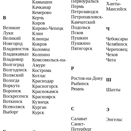
Первоуральск
Камышин
Ханты-
Пермь
Качканар
Мансийск
Петрозаводск
Кемерово
Петропавловск-
В
Керчь
Камчатский
Киров
Подольск
Великие
Кирово-Чепецк
Ч
Псков
Луки
Клин
Пушкин
Великий
Клинцы
Чебоксары
Пушкино
Новгород
Ковров
Челябинск
Пятигорск
Владивосток
Коломна
Череповец
Владикавказ
Колпино
Чехов
Владимир
Комсомольск-на-
Чита
Волгоград
Амуре
Р
Волгодонск
Кострома
Волжский
Котлас
Ростов-на-Дону
Ш
Вологда
Краснодар
Рыбинск
Воркута
Красногорск
Рязань
Шахты
Воронеж
Краснокамск
Воскресенск
Красноярск
Воткинск
Кузнецк
Всеволжск
Курган
С
Э
Выборг
Курск
Салават
Энгельс
Санкт-
Петербург