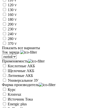
110
V
120
V
130
V
160
V
180
V
200
V
230
V
240
V
280
V
370
V
Показать все варианты
Ток заряда
Применяемость
Кислотные АКБ
Щелочные АКБ
Литиевые АКБ
Универсальное ЗУ
Фирма производитель
Курс
Kronvuz
Источник Тока
Energic plus