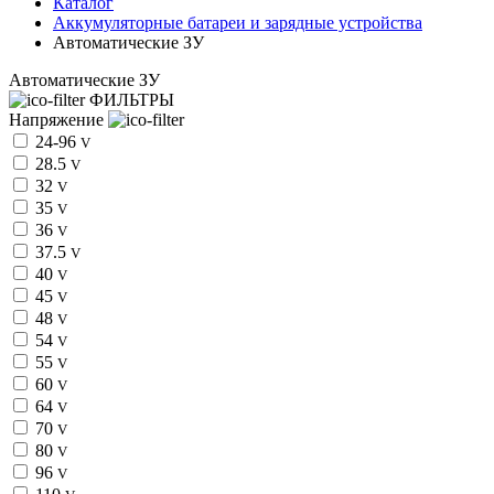
Каталог
Аккумуляторные батареи и зарядные устройства
Автоматические ЗУ
Автоматические ЗУ
ФИЛЬТРЫ
Напряжение
24-96
V
28.5
V
32
V
35
V
36
V
37.5
V
40
V
45
V
48
V
54
V
55
V
60
V
64
V
70
V
80
V
96
V