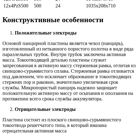
12x4PzS500
500
24
1035x208x710
Конструктивные особенности
Положительные электроды
Основой панцирной пластины является чехол (панцирь),
изготовленный из нетканного пористого полотна в виде ряда
параллельных трубок. Внутри трубок заключена активная
масса. Токоотводящей деталью пластины служит
запресованная в активную массу стержневая рамка, отлитая из
свинцово-сурьмяистого сплава. Стержневая рамка отливается
под давлением, что исключает образование в токоотводящих
стержнях пор и раковин, значительно увеличивая срок
службы. Микропористый панцирь надежно защищает
положительную активную массу от осыпания и оползания на
протяжении всего срока службы аккумулятора.
Отрицательные электроды
Пластина состоит из плоского свинцово-сурьмянистого
токоотвода решетчатого типа, в который вмазана
отрицательная активная масса