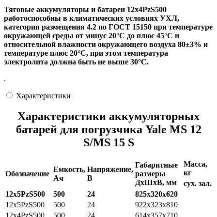
Тяговые аккумуляторы и батареи 12х4PzS500
работоспособны в климатических условиях УХЛ,
категория размещения 4.2 по ГОСТ 15150 при температуре
окружающей среды от минус 20°С до плюс 45°С и
относительной влажности окружающего воздуха 80±3% и
температуре плюс 20°С, при этом температура
электролита должна быть не выше 30°С.
.
Характеристики
Характеристики аккумуляторных
батарей для погрузчика Yale MS 12
S/MS 15 S
Масса,
Габаритные
Емкость,
Напряжение,
кг
Обозначение
размеры
Ач
В
ДхШхВ, мм
сух.
зал.
12х5РzS500
500
24
825x320x620
12x5PzS500
500
24
922x323x810
12x4PzS500
500
24
614x357x710