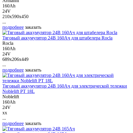
Armanni
160Ah
24V
210x590x450
...
подробнее
заказать
Тяговый аккумулятор 24В 160Ач для штабелера Rocla
Rocla
160Ah
24V
689x206x449
...
подробнее
заказать
Тяговый аккумулятор 24В 160Ач для электрической тележки
Noblelift PT 18L
Noblelift
160Ah
24V
xx
...
подробнее
заказать