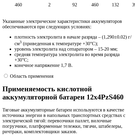
460
2
92
460
132
3
Указанные электрические характеристики аккумуляторов
обеспечиваются при следующих условиях:
плотность электролита в начале разряда – (1,290±0.02) г/
3
см
(приведенная к температуре +30°С);
уровень электролита над сепаратором – 15-20 мм;
средняя температура электролита во время разряда
+30°С;
конечное напряжение 1,7 В.
Область применения
Применяемость кислотной
аккумуляторной батареи 12х4PzS460
Тяговые аккумуляторные батареи используются в качестве
источника энергии в напольных транспортных средствах с
электрической тягой: перевозчики паллет, вилочные
погрузчики, платформенные тележки, тягачи, штабелеры,
ричтраки, комплектовщики заказов.