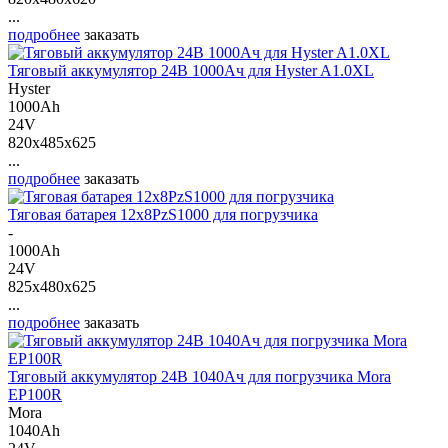
...
подробнее
заказать
Тяговый аккумулятор 24В 1000Ач для Hyster A1.0XL
Hyster
1000Ah
24V
820x485x625
...
подробнее
заказать
Тяговая батарея 12х8PzS1000 для погрузчика
-
1000Ah
24V
825x480x625
...
подробнее
заказать
Тяговый аккумулятор 24В 1040Ач для погрузчика Mora
EP100R
Mora
1040Ah