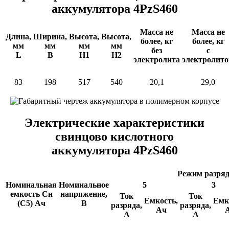
аккумулятора 4PzS460
Масса не
Масса не
Длина,
Ширина,
Высота,
Высота,
более, кг
более, кг
мм
мм
мм
мм
без
c
L
В
H1
H2
электролита
электролит
83
198
517
540
20,1
29,0
Электрические характеристики
свинцово кислотного
аккумулятора 4PzS460
Режим разряд
Номинальная
Номинальное
5
3
емкость Сн
напряжение,
Ток
Ток
Емкость,
Емк
(С5) Ач
В
разряда,
разряда,
Ач
А
А