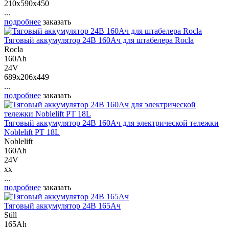
210x590x450
...
подробнее
заказать
Тяговый аккумулятор 24В 160Ач для штабелера Rocla
Rocla
160Ah
24V
689x206x449
...
подробнее
заказать
Тяговый аккумулятор 24В 160Ач для электрической тележки
Noblelift PT 18L
Noblelift
160Ah
24V
xx
...
подробнее
заказать
Тяговый аккумулятор 24В 165Ач
Still
165Ah