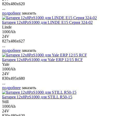
820x480x620
...
подробнее
заказать
Батарея 12х8PzS1000 для LINDE E15 Серия 324-02
Linde
1000Ah
24V
827x486x627
...
подробнее
заказать
Батарея 12х8PzS1000 для Yale ERP 12/15 RCF
Yale
1000Ah
24V
830x495x680
...
подробнее
заказать
Батарея 12х8PzS1000 для STILL R50-15
Still
1000Ah
24V
820x480x620