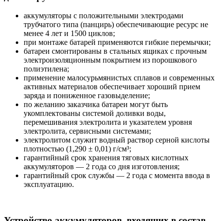
аккумуляторы с положительными электродами
трубчатого типа (панцирь) обеспечивающие ресурс не
менее 4 лет и 1500 циклов;
при монтаже батарей применяются гибкие перемычки;
батареи смонтированы в стальных ящиках с прочным
электроизоляционным покрытием из порошкового
полиэтилена;
применение малосурьмянистых сплавов и современных
активных материалов обеспечивает хороший прием
заряда и пониженное газовыделение;
по желанию заказчика батареи могут быть
укомплектованы системой доливки воды,
перемешивания электролита и указателем уровня
электролита, сервисными системами;
электролитом служит водный раствор серной кислоты
плотностью (1,290 ± 0,01) г/см³;
гарантийный срок хранения тяговых кислотных
аккумуляторов — 2 года со дня изготовления;
гарантийный срок службы — 2 года с момента ввода в
эксплуатацию.
Устройство аккумуляторов, входящих в состав