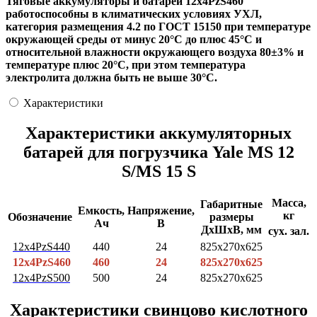
Тяговые аккумуляторы и батареи 12х4PzS460
работоспособны в климатических условиях УХЛ,
категория размещения 4.2 по ГОСТ 15150 при температуре
окружающей среды от минус 20°С до плюс 45°С и
относительной влажности окружающего воздуха 80±3% и
температуре плюс 20°С, при этом температура
электролита должна быть не выше 30°С.
Характеристики
Характеристики аккумуляторных
батарей для погрузчика Yale MS 12
S/MS 15 S
Масса,
Габаритные
Емкость,
Напряжение,
кг
Обозначение
размеры
Ач
В
ДхШхВ, мм
сух.
зал.
12х4PzS440
440
24
825x270x625
12х4PzS460
460
24
825x270x625
12х4PzS500
500
24
825x270x625
Характеристики свинцово кислотного