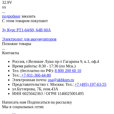
32.9V
xx
...
подробнее
заказать
С этим товаром покупают
Зу Курс PT1-64/60, 64В 60А
Электролит для аккумуляторов
Похожие товары
...
Контакты
Россия, г.Великие Луки пр-т Гагарина 9, к.1, оф.4
Время работы: 8:30 - 17:30 (по Мск.)
Тел. (бесплатно по РФ):
8 800 200 60 10
Тел.:
+7-911-360-44-80
Электронная почта:
osa@akbkurs.ru
Представительство г. Москва:
Тел.:
+7 (495) 197-63-55
ул.Бутлерова, 7Б, пом.43А
ИНН 6025042363 / ОГРН 1146025001495
Написать нам
Подписаться на рассылку
Мы в социальных сетях