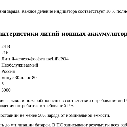
ня заряда. Каждое деление индикатора соответствует 10 % полн
актеристики литий-ионных аккумулятор
24 В
216
Литий-железо-фосфатная/LiFePO4
Необслуживаемый
Россия
минус 30-плюс 80
5
е
3000
ния взрыво- и пожаробезопасны в соответствии с требованиями 
людения потребителем требований РЭ.
состоянии не менее 50% заряда от номинальной ёмкости.
 до утилизации батареи. В ПС записывают результаты всех раб