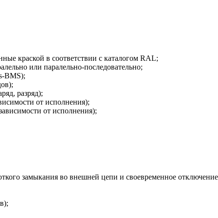
нные краской в соответствии с каталогом RAL;
алельно или паралельно-последовательно;
ms-BMS);
ов);
яд, разряд);
висимости от исполнения);
зависимости от исполнения);
ороткого замыкания во внешней цепи и своевременное отключен
в);