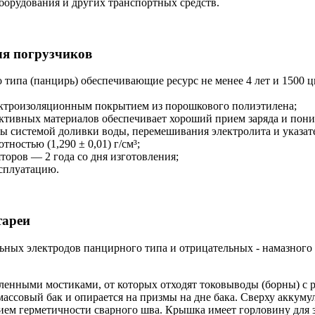
борудования и других транспортных средств.
ля погрузчиков
типа (панцирь) обеспечивающие ресурс не менее 4 лет и 1500 ц
ектроизоляционным покрытием из порошкового полиэтилена;
ктивных материалов обеспечивает хороший прием заряда и пони
ы системой доливки воды, перемешивания электролита и указат
ностью (1,290 ± 0,01) г/см³;
оров — 2 года со дня изготовления;
ксплуатацию.
тареи
ьных электродов панцирного типа и отрицательных - намазного
енными мостиками, от которых отходят токовыводы (борны) с р
ассовый бак и опирается на призмы на дне бака. Сверху аккуму
ем герметичности сварного шва. Крышка имеет горловину для за