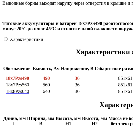
Выводные борны выходят наружу через отверстия в крышке и 
Тяговые аккумуляторы и батареи 18х7PzS490 работоспособ
минус 20°С до плюс 45°С и относительной влажности окруж
Характеристики
Характеристики 
Обозначение
Емкость, Ач
Напряжение, В
Габаритные раз
18х7Рzs490
490
36
851x61
18х7Рzs560
560
36
851x61
18х8Рzs640
640
36
851x61
Характери
Длина, мм
Ширина, мм
Высота, мм
Высота, мм
Масса не бо
L
В
H1
H2
без элект