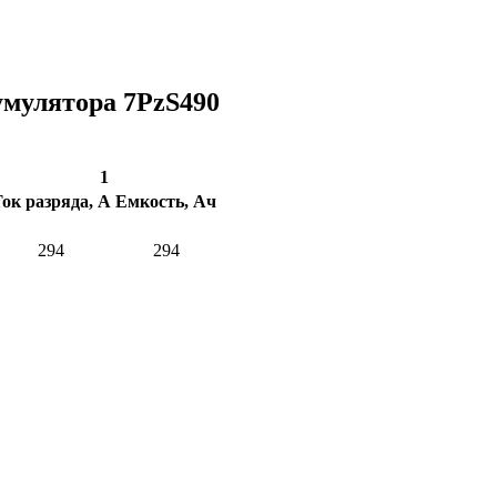
умулятора 7PzS490
1
ок разряда, А
Емкость, Ач
294
294