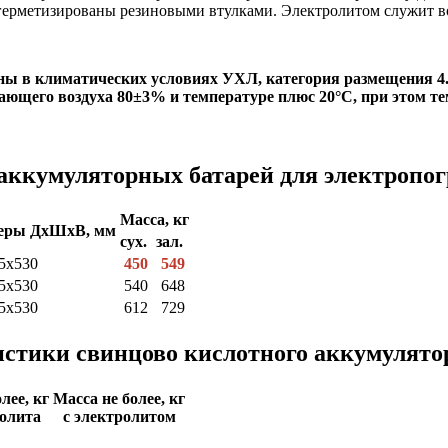
герметизированы резиновыми втулками. Электролитом служит в
ны в климатических условиях УХЛ, категория размещения 4
ающего воздуха 80±3% и температуре плюс 20°С, при этом т
аккумуляторных батарей для
электропог
Масса, кг
меры ДхШхВ, мм
сух.
зал.
5x530
450
549
5x530
540
648
5x530
612
729
стики свинцово кислотного аккумулято
лее, кг
Масса не более, кг
ролита
c электролитом