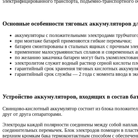
электрифицированного транспорта, подъемно-транспортного о
Основные особенности тяговых аккумуляторов д
аккумуляторы с положительными электродами трубчатого 
при монтаже батарей применяются гибкие перемычки;
батареи смонтированы в стальных ящиках с прочным эл
применение малосурьмянистых сплавов и современных а
по желанию заказчика батареи могут быть укомплектован
электролитом служит водный раствор серной кислоты плот
гарантийный срок хранения тяговых кислотных аккумулят
гарантийный срок службы — 2 года с момента ввода в э
Устройство аккумуляторов, входящих в состав ба
Свинцово-кислотный аккумулятор состоит из блока положител
друг от друга сепараторами.
Электроды каждой полярности соединены между собой наплавл
соединительных перемычек. Блок электродов помещен в пластм
верхним кромкам бака термоконтактным способом с обеспечени