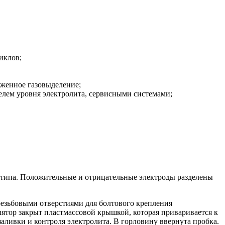
иклов;
женное газовыделение;
елем уровня электролита, сервисными системами;
 типа. Положительные и отрицательные электроды разделены
езьбовыми отверстиями для болтового крепления
лятор закрыт пластмассовой крышкой, которая приваривается к
ливки и контроля электролита. В горловину ввернута пробка.