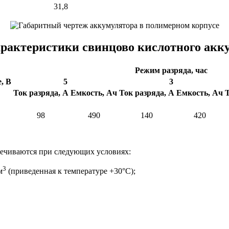
31,8
рактеристики свинцово кислотного акк
Режим разряда, час
, В
5
3
Ток разряда, А
Емкость, Ач
Ток разряда, А
Емкость, Ач
Т
98
490
140
420
печиваются при следующих условиях:
3
м
(приведенная к температуре +30°С);