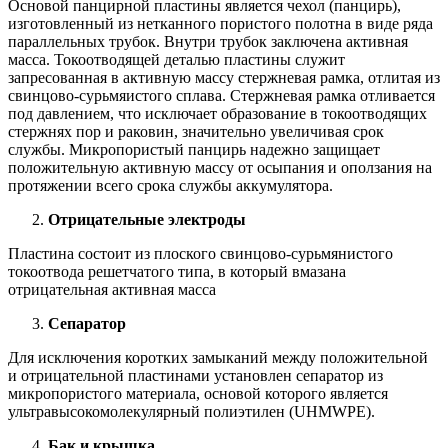
Основой панцирной пластины является чехол (панцирь),
изготовленный из нетканного пористого полотна в виде ряда
параллельных трубок. Внутри трубок заключена активная
масса. Токоотводящей деталью пластины служит
запресованная в активную массу стержневая рамка, отлитая из
свинцово-сурьмяистого сплава. Стержневая рамка отливается
под давлением, что исключает образование в токоотводящих
стержнях пор и раковин, значительно увеличивая срок
службы. Микропористый панцирь надежно защищает
положительную активную массу от осыпания и оползания на
протяжении всего срока службы аккумулятора.
Отрицательные электроды
Пластина состоит из плоского свинцово-сурьмянистого
токоотвода решетчатого типа, в который вмазана
отрицательная активная масса
Сепаратор
Для исключения коротких замыканий между положительной
и отрицательной пластинами установлен сепаратор из
микропористого материала, основой которого является
ультравысокомолекулярный полиэтилен (UHMWPE).
Бак и крышка