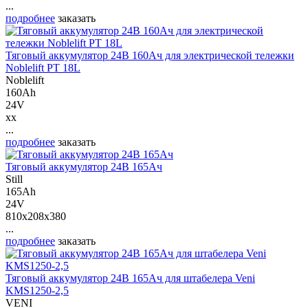
...
подробнее
заказать
Тяговый аккумулятор 24В 160Ач для электрической тележки
Noblelift PT 18L
Noblelift
160Ah
24V
xx
...
подробнее
заказать
Тяговый аккумулятор 24В 165Ач
Still
165Ah
24V
810x208x380
...
подробнее
заказать
Тяговый аккумулятор 24В 165Ач для штабелера Veni
KMS1250-2,5
VENI