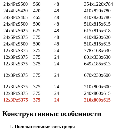
24x4PzS560
560
48
354x1220x784
24x4PzS420
420
48
410x820x780
24x3PzS465
465
48
410x820x780
24x4PzS500
500
48
510x815x615
24x5PzS625
625
48
615x815x618
24x5PzS375
375
48
410x820x620
24x4PzS500
500
48
510x815x615
12x3PzS375
375
24
778x168x630
12x3PzS375
375
24
801x333x630
12x3PzS375
375
24
649x185x613
12x3PzS375
375
24
670x230x600
12x3PzS375
375
24
210x800x600
12x3PzS375
375
24
240x800x615
12x3PzS375
375
24
210x800x615
Конструктивные особенности
Положительные электроды