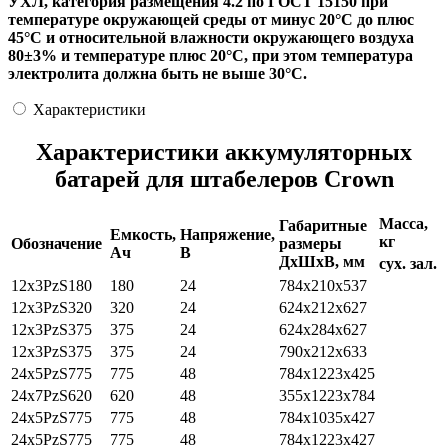
УХЛ, категория размещения 4.2 по ГОСТ 15150 при
температуре окружающей среды от минус 20°С до плюс
45°С и относительной влажности окружающего воздуха
80±3% и температуре плюс 20°С, при этом температура
электролита должна быть не выше 30°С.
Характеристики
Характеристики аккумуляторных
батарей для штабелеров Crown
Масса,
Габаритные
Емкость,
Напряжение,
кг
Обозначение
размеры
Ач
В
ДхШхВ, мм
сух.
зал.
12х3PzS180
180
24
784x210x537
12x3PzS320
320
24
624x212x627
12x3PzS375
375
24
624x284x627
12x3PzS375
375
24
790x212x633
24x5PzS775
775
48
784x1223x425
24x7PzS620
620
48
355x1223x784
24x5PzS775
775
48
784x1035x427
24x5PzS775
775
48
784x1223x427