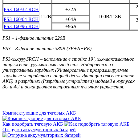
PS3-160/32-RCH
±32A
112B
160B/118В
PS3-160/64-RCH
±64A
PS3-160/96-RCH
±96A
PS1 – 1-фазное питание 220В
PS3 – 3-фазное питание 380В (3P+N+PE)
PS3-xxx/yyySRCH – исполнение в стойке 19’, xxx-максимальное
напряжение, yyy-максимальный ток. Набирается из
универсальных зарядных (Универсальные программируемые
зарядные устройства с опцией десульфатации для всех типов
АКБ) и разрядных (Разрядные устройства) моделей в корпусах
3U и 4U и оснащаются встроенным пультом управления.
Комплектующие для тяговых АКБ
Как подобрать тяговую АКБ
Отгрузка аккумуляторных батарей