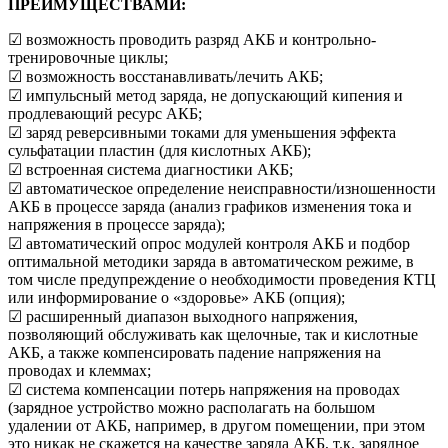
ПРЕИМУЩЕСТВАМИ:
☑ возможность проводить разряд АКБ и контрольно-
тренировочные циклы;
☑ возможность восстанавливать/лечить АКБ;
☑ импульсный метод заряда, не допускающий кипения и
продлевающий ресурс АКБ;
☑ заряд реверсивными токами для уменьшения эффекта
сульфатации пластин (для кислотных АКБ);
☑ встроенная система диагностики АКБ;
☑ автоматическое определение неисправности/изношенности
АКБ в процессе заряда (анализ графиков изменения тока и
напряжения в процессе заряда);
☑ автоматический опрос модулей контроля АКБ и подбор
оптимальной методики заряда в автоматическом режиме, в
том числе предупреждение о необходимости проведения КТЦ
или информирование о «здоровье» АКБ (опция);
☑ расширенный диапазон выходного напряжения,
позволяющий обслуживать как щелочные, так и кислотные
АКБ, а также компенсировать падение напряжения на
проводах и клеммах;
☑ система компенсации потерь напряжения на проводах
(зарядное устройство можно располагать на большом
удалении от АКБ, например, в другом помещении, при этом
это никак не скажется на качестве заряда АКБ, т.к. зарядное