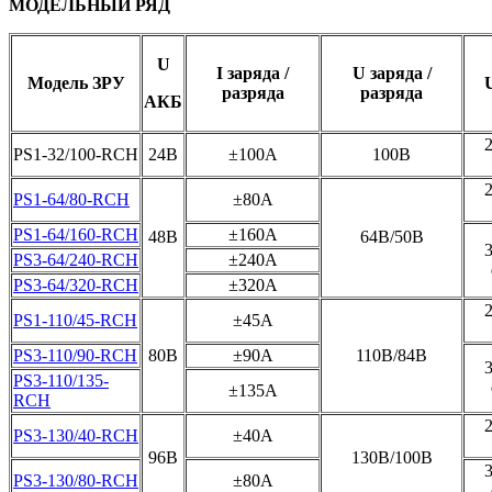
МОДЕЛЬНЫЙ РЯД
U
I заряда /
U заряда /
Модель ЗРУ
разряда
разряда
АКБ
PS1-32/100-RCH
24B
±100А
100В
PS1-64/80-RCH
±80А
PS1-64/160-RCH
±160A
48B
64В/50В
PS3-64/240-RCH
±240A
PS3-64/320-RCH
±320A
PS1-110/45-RCH
±45A
PS3-110/90-RCH
80В
±90A
110В/84В
PS3-110/135-
±135А
RCH
PS3-130/40-RCH
±40A
96B
130В/100В
PS3-130/80-RCH
±80A