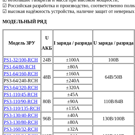
☑ Российская разработка и производство, соответственно полн
☑ высокая надёжность устройства, наличие защит от неверных
МОДЕЛЬНЫЙ РЯД
U
Модель ЗРУ
I заряда / разряда
U заряда / разряда
АКБ
PS1-32/100-RCH
24B
±100А
100В
PS1-64/80-RCH
±80А
PS1-64/160-RCH
±160A
48B
64В/50В
PS3-64/240-RCH
±240A
PS3-64/320-RCH
±320A
PS1-110/45-RCH
±45A
PS3-110/90-RCH
80В
±90A
110В/84В
PS3-110/135-RCH
±135А
PS3-130/40-RCH
±40A
96B
130В/100В
PS3-130/80-RCH
±80A
PS3-160/32-RCH
±32A