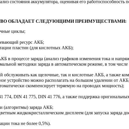
ализ состояния аккумулятора, оценивая его работоспособность
СТВО ОБЛАДАЕТ СЛЕДУЮЩИМИ ПРЕИМУЩЕСТВАМИ:
очные циклы;
левающий ресурс АКБ;
тации пластин (для кислотных АКБ);
 в процессе заряда (анализ графиков изменения тока и напряже
мальной методики заряда в автоматическом режиме, в том числ
обслуживать как щелочные, так и кислотные АКБ, а также ком
ное устройство можно располагать на большом удалении от АКБ,
автоматически скомпенсирует теряемую на проводах мощность);
 774, DIN 41 775, DIN 41 776, а также поддержка оригинальных
и (алгоритмы) заряда АКБ;
ветным жидкокристаллическим дисплеем (для запуска заряда до
ции тока не более 0,5%).