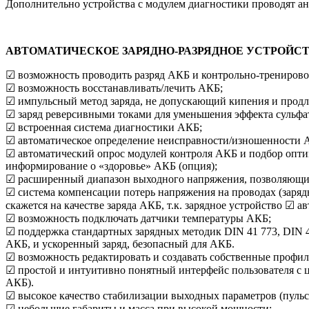
Дополнительно устройства с модулем диагностики проводят ан
АВТОМАТИЧЕСКОЕ ЗАРЯДНО-РАЗРЯДНОЕ УСТРОЙ
☑ возможность проводить разряд АКБ и контрольно-трениров
☑ возможность восстанавливать/лечить АКБ;
☑ импульсный метод заряда, не допускающий кипения и прод
☑ заряд реверсивными токами для уменьшения эффекта сульфа
☑ встроенная система диагностики АКБ;
☑ автоматическое определение неисправности/изношенности АКБ
☑ автоматический опрос модулей контроля АКБ и подбор опти
информирование о «здоровье» АКБ (опция);
☑ расширенный диапазон выходного напряжения, позволяющий 
☑ система компенсации потерь напряжения на проводах (заряд
скажется на качестве заряда АКБ, т.к. зарядное устройство ☑ 
☑ возможность подключать датчики температуры АКБ;
☑ поддержка стандартных зарядных методик DIN 41 773, DIN 41
АКБ, и ускоренный заряд, безопасный для АКБ.
☑ возможность редактировать и создавать собственные профил
☑ простой и интуитивно понятный интерфейс пользователя с ц
АКБ).
☑ высокое качество стабилизации выходных параметров (пульса
☑ небольшие габариты и масса при высокой мощности;