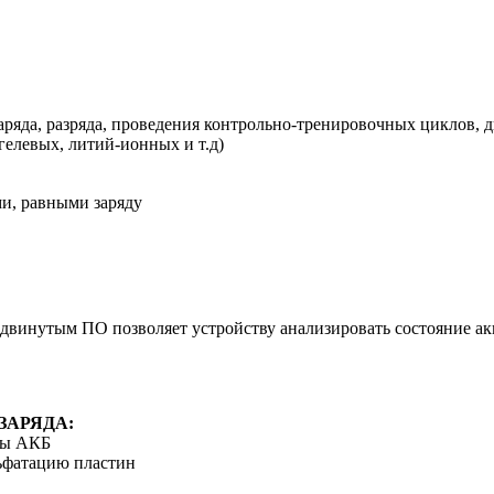
аряда, разряда, проведения контрольно-тренировочных циклов, 
елевых, литий-ионных и т.д)
ми, равными заряду
инутым ПО позволяет устройству анализировать состояние акку
ЗАРЯДА:
жбы АКБ
льфатацию пластин