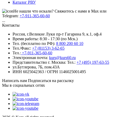
Каталог РВУ
Не нашли что искали? Свяжитесь с нами в Max или
Telegram:
+7-911-365-60-60
...
Контакты
Россия, г.Великие Луки пр-т Гагарина 9, к.1, оф.4
Время работы: 8:30 - 17:30 (по Мск.)
Тел. (бесплатно по РФ):
8 800 200 60 10
Тел./Факс:
+7 (81153) 3-62-65
Тел.:
+7-911-365-60-60
Электронная почта:
kurs@kurs60.ru
Представительство г. Москва:
Тел.:
+7 (495) 197-63-55
ул.Бутлерова, 7Б, пом.43А
ИНН 6025042363 / ОГРН 1146025001495
Написать нам
Подписаться на рассылку
Мы в социальных сетях