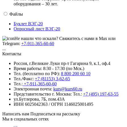
оборудования – 30 лет.
Файлы
Буклет ВЭГ-20
Опросный лист ВЭГ-20
Не нашли что искали? Свяжитесь с нами в Max или
Telegram:
+7-911-365-60-60
...
Контакты
Россия, г.Великие Луки пр-т Гагарина 9, к.1, оф.4
Время работы: 8:30 - 17:30 (по Мск.)
Тел. (бесплатно по РФ):
8 800 200 60 10
Тел./Факс:
+7 (81153) 3-62-65
Тел.:
+7-911-365-60-60
Электронная почта:
kurs@kurs60.ru
Представительство г. Москва:
Тел.:
+7 (495) 197-63-55
ул.Бутлерова, 7Б, пом.43А
ИНН 6025042363 / ОГРН 1146025001495
Написать нам
Подписаться на рассылку
Мы в социальных сетях