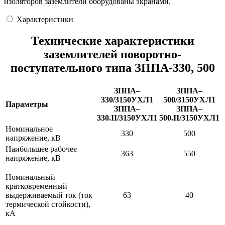
изоляторов заземлители оборудованы экранами.
Характеристики
Технические характеристики
заземлителей поворотно-
поступательного типа ЗППА-330, 500
ЗППА–
ЗППА–
330/3150УХЛ1
500/3150УХЛ1
Параметры
ЗППА–
ЗППА–
330.II/3150УХЛ1
500.II/3150УХЛ1
Номинальное
330
500
напряжение, кВ
Наибольшее рабочее
363
550
напряжение, кВ
Номинальный
кратковременный
выдерживаемый ток (ток
63
40
термической стойкости),
кА