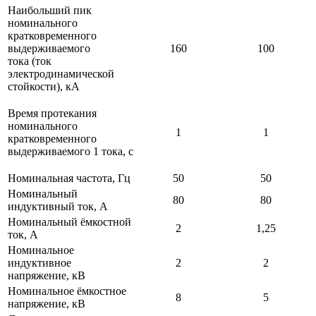
Наибольший пик
номинального
кратковременного
выдерживаемого
160
100
тока (ток
электродинамической
стойкости), кА
Время протекания
номинального
1
1
кратковременного
выдерживаемого 1 тока, с
Номинальная частота, Гц
50
50
Номинальный
80
80
индуктивный ток, А
Номинальный ёмкостной
2
1,25
ток, А
Номинальное
индуктивное
2
2
напряжение, кВ
Номинальное ёмкостное
8
5
напряжение, кВ