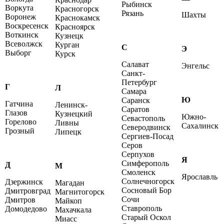
Рыбинск
Воркута
Красногорск
Рязань
Шахты
Воронеж
Краснокамск
Воскресенск
Красноярск
Воткинск
Кузнецк
Всеволжск
Курган
С
Э
Выборг
Курск
Салават
Энгельс
Санкт-
Петербург
Г
Л
Самара
Ю
Саранск
Гатчина
Ленинск-
Саратов
Глазов
Кузнецкий
Южно-
Севастополь
Горелово
Ливны
Сахалинск
Северодвинск
Грозный
Липецк
Сергиев-Посад
Серов
Серпухов
Я
Симферополь
Д
М
Смоленск
Ярославль
Солнечногорск
Дзержинск
Магадан
Сосновый Бор
Дмитровград
Магнитогорск
Сочи
Дмитров
Майкоп
Ставрополь
Домодедово
Махачкала
Старый Оскол
Миасс