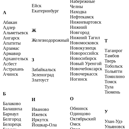
Набережные
Ейск
Челны
Екатеринбург
Находка
А
Нефтекамск
Нижневартовск
Абакан
Нижний
Адлер
Ж
Новгород
Альметьевск
Нижний Тагил
Ангарск
Железнодорожный
Т
Новомосковск
Апатиты
Новокузнецк
Арзамас
Таганрог
Новороссийск
Армавир
Тамбов
Новосибирск
Архангельск
З
Тверь
Новый Уренгой
Асбест
Тобольск
Новочебоксарск
Астрахань
Забайкальск
Тольятти
Новочеркасск
Ачинск
Зеленоград
Томилино
Ногинск
Златоуст
Томск
Тула
Тюмень
Б
О
И
Балаково
Обнинск
Балашиха
Иваново
У
Одинцово
Барнаул
Ижевск
Октябрьский
Белгород
Иркутск
Улан-Удэ
Омск
Белорецк
Йошкар-Ола
Ульяновск