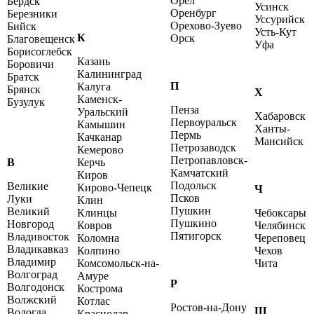
Орел
Бердск
Усинск
Оренбург
Березники
Уссурийск
Орехово-Зуево
Бийск
Усть-Кут
К
Орск
Благовещенск
Уфа
Борисоглебск
Казань
Боровичи
Калининград
Братск
П
Калуга
Брянск
Х
Каменск-
Бузулук
Пенза
Уральский
Хабаровск
Первоуральск
Камышин
Ханты-
Пермь
Качканар
Мансийск
Петрозаводск
Кемерово
Петропавловск-
В
Керчь
Камчатский
Киров
Подольск
Великие
Кирово-Чепецк
Ч
Псков
Луки
Клин
Пушкин
Великий
Клинцы
Чебоксары
Пушкино
Новгород
Ковров
Челябинск
Пятигорск
Владивосток
Коломна
Череповец
Владикавказ
Колпино
Чехов
Владимир
Комсомольск-на-
Чита
Волгоград
Амуре
Р
Волгодонск
Кострома
Волжский
Котлас
Ростов-на-Дону
Ш
Вологда
Краснодар