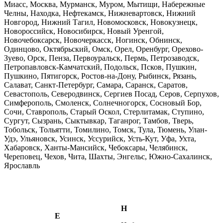
Миасс, Москва, Мурманск, Муром, Мытищи, Набережные
Челны, Находка, Нефтекамск, Нижневартовск, Нижний
Новгород, Нижний Тагил, Новомосковск, Новокузнецк,
Новороссийск, Новосибирск, Новый Уренгой,
Новочебоксарск, Новочеркасск, Ногинск, Обнинск,
Одинцово, Октябрьский, Омск, Орел, Оренбург, Орехово-
Зуево, Орск, Пенза, Первоуральск, Пермь, Петрозаводск,
Петропавловск-Камчатский, Подольск, Псков, Пушкин,
Пушкино, Пятигорск, Ростов-на-Дону, Рыбинск, Рязань,
Салават, Санкт-Петербург, Самара, Саранск, Саратов,
Севастополь, Северодвинск, Сергиев Посад, Серов, Серпухов,
Симферополь, Смоленск, Солнечногорск, Сосновый Бор,
Сочи, Ставрополь, Старый Оскол, Стерлитамак, Ступино,
Сургут, Сызрань, Сыктывкар, Таганрог, Тамбов, Тверь,
Тобольск, Тольятти, Томилино, Томск, Тула, Тюмень, Улан-
Удэ, Ульяновск, Усинск, Уссурийск, Усть-Кут, Уфа, Ухта,
Хабаровск, Ханты-Мансийск, Чебоксары, Челябинск,
Череповец, Чехов, Чита, Шахты, Энгельс, Южно-Сахалинск,
Ярославль
Н
Е