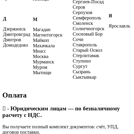
Сергиев-Посад
Серов
Серпухов
Я
Симферополь
Д
М
Смоленск
Ярославль
Солнечногорск
Дзержинск
Магадан
Сосновый Бор
Дмитровград
Магнитогорск
Сочи
Дмитров
Майкоп
Ставрополь
Домодедово
Махачкала
Старый Оскол
Миасс
Стерлитамак
Москва
Ступино
Мурманск
Сургут
Муром
Сызрань
Мытищи
Сыктывкар
Оплата
-
Юридическим лицам — по безналичному
расчету с НДС.
Вы получаете полный комплект документов: счёт, УПД,
договор поставки.