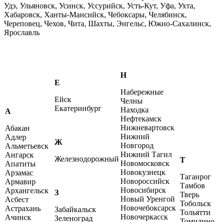
Удэ, Ульяновск, Усинск, Уссурийск, Усть-Кут, Уфа, Ухта,
Хабаровск, Ханты-Мансийск, Чебоксары, Челябинск,
Череповец, Чехов, Чита, Шахты, Энгельс, Южно-Сахалинск,
Ярославль
Н
Е
Набережные
Ейск
Челны
Екатеринбург
Находка
А
Нефтекамск
Нижневартовск
Абакан
Нижний
Адлер
Ж
Новгород
Альметьевск
Нижний Тагил
Ангарск
Железнодорожный
Т
Новомосковск
Апатиты
Новокузнецк
Арзамас
Таганрог
Новороссийск
Армавир
Тамбов
Новосибирск
Архангельск
З
Тверь
Новый Уренгой
Асбест
Тобольск
Новочебоксарск
Астрахань
Забайкальск
Тольятти
Новочеркасск
Ачинск
Зеленоград
Томилино