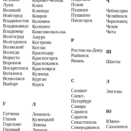
Кирово-Чепецк
Ч
Псков
Луки
Клин
Пушкин
Великий
Клинцы
Чебоксары
Пушкино
Новгород
Ковров
Челябинск
Пятигорск
Владивосток
Коломна
Череповец
Владикавказ
Колпино
Чехов
Владимир
Комсомольск-на-
Чита
Волгоград
Амуре
Р
Волгодонск
Кострома
Волжский
Котлас
Ростов-на-Дону
Ш
Вологда
Краснодар
Рыбинск
Воркута
Красногорск
Рязань
Шахты
Воронеж
Краснокамск
Воскресенск
Красноярск
Воткинск
Кузнецк
Всеволжск
Курган
С
Э
Выборг
Курск
Салават
Энгельс
Санкт-
Петербург
Г
Л
Самара
Ю
Саранск
Гатчина
Ленинск-
Саратов
Глазов
Кузнецкий
Южно-
Севастополь
Горелово
Ливны
Сахалинск
Северодвинск
Грозный
Липецк