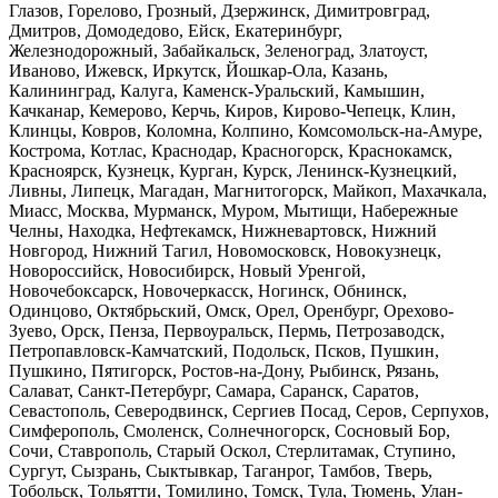
Глазов, Горелово, Грозный, Дзержинск, Димитровград,
Дмитров, Домодедово, Ейск, Екатеринбург,
Железнодорожный, Забайкальск, Зеленоград, Златоуст,
Иваново, Ижевск, Иркутск, Йошкар-Ола, Казань,
Калининград, Калуга, Каменск-Уральский, Камышин,
Качканар, Кемерово, Керчь, Киров, Кирово-Чепецк, Клин,
Клинцы, Ковров, Коломна, Колпино, Комсомольск-на-Амуре,
Кострома, Котлас, Краснодар, Красногорск, Краснокамск,
Красноярск, Кузнецк, Курган, Курск, Ленинск-Кузнецкий,
Ливны, Липецк, Магадан, Магнитогорск, Майкоп, Махачкала,
Миасс, Москва, Мурманск, Муром, Мытищи, Набережные
Челны, Находка, Нефтекамск, Нижневартовск, Нижний
Новгород, Нижний Тагил, Новомосковск, Новокузнецк,
Новороссийск, Новосибирск, Новый Уренгой,
Новочебоксарск, Новочеркасск, Ногинск, Обнинск,
Одинцово, Октябрьский, Омск, Орел, Оренбург, Орехово-
Зуево, Орск, Пенза, Первоуральск, Пермь, Петрозаводск,
Петропавловск-Камчатский, Подольск, Псков, Пушкин,
Пушкино, Пятигорск, Ростов-на-Дону, Рыбинск, Рязань,
Салават, Санкт-Петербург, Самара, Саранск, Саратов,
Севастополь, Северодвинск, Сергиев Посад, Серов, Серпухов,
Симферополь, Смоленск, Солнечногорск, Сосновый Бор,
Сочи, Ставрополь, Старый Оскол, Стерлитамак, Ступино,
Сургут, Сызрань, Сыктывкар, Таганрог, Тамбов, Тверь,
Тобольск, Тольятти, Томилино, Томск, Тула, Тюмень, Улан-