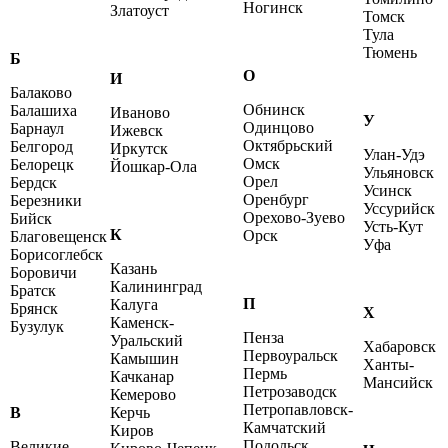
Ногинск
Златоуст
Томск
Тула
Тюмень
Б
О
И
Балаково
Обнинск
Балашиха
Иваново
У
Одинцово
Барнаул
Ижевск
Октябрьский
Белгород
Иркутск
Улан-Удэ
Омск
Белорецк
Йошкар-Ола
Ульяновск
Орел
Бердск
Усинск
Оренбург
Березники
Уссурийск
Орехово-Зуево
Бийск
Усть-Кут
К
Орск
Благовещенск
Уфа
Борисоглебск
Казань
Боровичи
Калининград
Братск
П
Калуга
Брянск
Х
Каменск-
Бузулук
Пенза
Уральский
Хабаровск
Первоуральск
Камышин
Ханты-
Пермь
Качканар
Мансийск
Петрозаводск
Кемерово
Петропавловск-
В
Керчь
Камчатский
Киров
Подольск
Великие