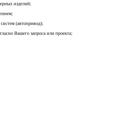
мерных изделий;
ением;
систем (автопривод);
ласно Вашего запроса или проекта;