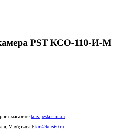
камера PST КСО-110-И-М
ернет-магазине
kurs-peskostrui.ru
ram, Max); e-mail:
km@kurs60.ru