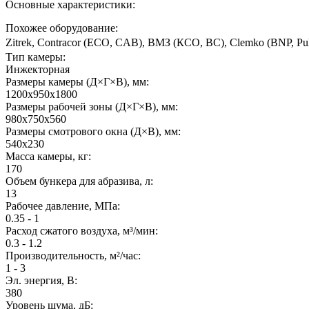
Основные характеристики:
Похожее оборудование:
Zitrek, Contracor (ECO, CAB), ВМЗ (КСО, ВС), Clemko (BNP, Pu
Тип камеры:
Инжекторная
Размеры камеры (Д×Г×В), мм:
1200x950x1800
Размеры рабочей зоны (Д×Г×В), мм:
980x750x560
Размеры смотрового окна (Д×В), мм:
540x230
Масса камеры, кг:
170
Объем бункера для абразива, л:
13
Рабочее давление, МПа:
0.35 - 1
Расход сжатого воздуха, м³/мин:
0.3 - 1.2
Производительность, м²/час:
1 - 3
Эл. энергия, В:
380
Уровень шума, дБ: