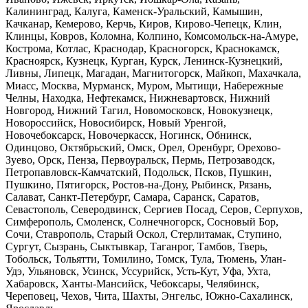
Калининград, Калуга, Каменск-Уральский, Камышин,
Качканар, Кемерово, Керчь, Киров, Кирово-Чепецк, Клин,
Клинцы, Ковров, Коломна, Колпино, Комсомольск-на-Амуре,
Кострома, Котлас, Краснодар, Красногорск, Краснокамск,
Красноярск, Кузнецк, Курган, Курск, Ленинск-Кузнецкий,
Ливны, Липецк, Магадан, Магнитогорск, Майкоп, Махачкала,
Миасс, Москва, Мурманск, Муром, Мытищи, Набережные
Челны, Находка, Нефтекамск, Нижневартовск, Нижний
Новгород, Нижний Тагил, Новомосковск, Новокузнецк,
Новороссийск, Новосибирск, Новый Уренгой,
Новочебоксарск, Новочеркасск, Ногинск, Обнинск,
Одинцово, Октябрьский, Омск, Орел, Оренбург, Орехово-
Зуево, Орск, Пенза, Первоуральск, Пермь, Петрозаводск,
Петропавловск-Камчатский, Подольск, Псков, Пушкин,
Пушкино, Пятигорск, Ростов-на-Дону, Рыбинск, Рязань,
Салават, Санкт-Петербург, Самара, Саранск, Саратов,
Севастополь, Северодвинск, Сергиев Посад, Серов, Серпухов,
Симферополь, Смоленск, Солнечногорск, Сосновый Бор,
Сочи, Ставрополь, Старый Оскол, Стерлитамак, Ступино,
Сургут, Сызрань, Сыктывкар, Таганрог, Тамбов, Тверь,
Тобольск, Тольятти, Томилино, Томск, Тула, Тюмень, Улан-
Удэ, Ульяновск, Усинск, Уссурийск, Усть-Кут, Уфа, Ухта,
Хабаровск, Ханты-Мансийск, Чебоксары, Челябинск,
Череповец, Чехов, Чита, Шахты, Энгельс, Южно-Сахалинск,