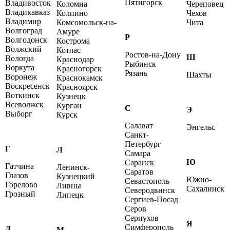
Пятигорск
Владивосток
Коломна
Череповец
Владикавказ
Колпино
Чехов
Владимир
Комсомольск-на-
Чита
Волгоград
Амуре
Р
Волгодонск
Кострома
Волжский
Котлас
Ростов-на-Дону
Ш
Вологда
Краснодар
Рыбинск
Воркута
Красногорск
Рязань
Шахты
Воронеж
Краснокамск
Воскресенск
Красноярск
Воткинск
Кузнецк
Всеволжск
Курган
С
Э
Выборг
Курск
Салават
Энгельс
Санкт-
Петербург
Г
Л
Самара
Ю
Саранск
Гатчина
Ленинск-
Саратов
Глазов
Кузнецкий
Южно-
Севастополь
Горелово
Ливны
Сахалинск
Северодвинск
Грозный
Липецк
Сергиев-Посад
Серов
Серпухов
Я
Симферополь
Д
М