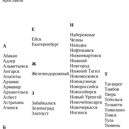
Ярославль
Н
Е
Набережные
Ейск
Челны
Екатеринбург
Находка
А
Нефтекамск
Нижневартовск
Абакан
Нижний
Адлер
Ж
Новгород
Альметьевск
Нижний Тагил
Ангарск
Железнодорожный
Т
Новомосковск
Апатиты
Новокузнецк
Арзамас
Таганрог
Новороссийск
Армавир
Тамбов
Новосибирск
Архангельск
З
Тверь
Новый Уренгой
Асбест
Тобольск
Новочебоксарск
Астрахань
Забайкальск
Тольятти
Новочеркасск
Ачинск
Зеленоград
Томилино
Ногинск
Златоуст
Томск
Тула
Тюмень
Б