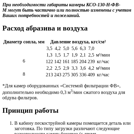
При необходимости габариты камеры КСО-130-Н-ФВ-
М могут быть частично или полностью изменены с учетом
Ваших потребностей и пожеланий.
Расход абразива и воздуха
Диаметр сопла, мм
Давление воздуха, кгс/см²
3,5
4,2
5,0
5,6
6,3
7,0
1,3
1,5
1,7
1,9
2,1
2,5
м³/мин
6
122
142
161
185
204
239
кг/час
2,2
2,5
2,9
3,3
3,6
4,2
м³/мин
8
213
243
275
305
336
409
кг/час
*Для камер оборудованных «Системой фильтрации ФВ»,
3
дополнительно необходимо 0,3 м
/мин сжатого воздуха для
обдува фильтров.
Принцип работы
В кабину пескоструйной камеры помещается деталь или
заготовка. По типу загрузки различают следующие
разновидности камер: боковую (с двумя