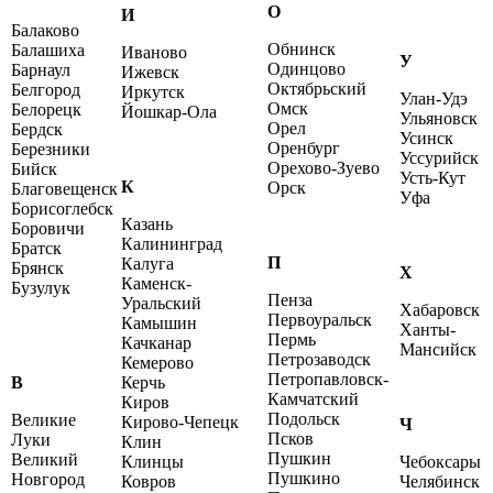
О
И
Балаково
Обнинск
Балашиха
Иваново
У
Одинцово
Барнаул
Ижевск
Октябрьский
Белгород
Иркутск
Улан-Удэ
Омск
Белорецк
Йошкар-Ола
Ульяновск
Орел
Бердск
Усинск
Оренбург
Березники
Уссурийск
Орехово-Зуево
Бийск
Усть-Кут
К
Орск
Благовещенск
Уфа
Борисоглебск
Казань
Боровичи
Калининград
Братск
П
Калуга
Брянск
Х
Каменск-
Бузулук
Пенза
Уральский
Хабаровск
Первоуральск
Камышин
Ханты-
Пермь
Качканар
Мансийск
Петрозаводск
Кемерово
Петропавловск-
В
Керчь
Камчатский
Киров
Подольск
Великие
Кирово-Чепецк
Ч
Псков
Луки
Клин
Пушкин
Великий
Клинцы
Чебоксары
Пушкино
Новгород
Ковров
Челябинск