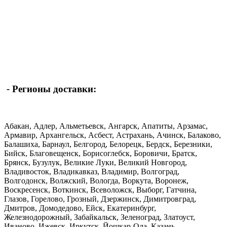
-
Регионы доставки:
Абакан, Адлер, Альметьевск, Ангарск, Апатиты, Арзамас,
Армавир, Архангельск, Асбест, Астрахань, Ачинск, Балаково,
Балашиха, Барнаул, Белгород, Белорецк, Бердск, Березники,
Бийск, Благовещенск, Борисоглебск, Боровичи, Братск,
Брянск, Бузулук, Великие Луки, Великий Новгород,
Владивосток, Владикавказ, Владимир, Волгоград,
Волгодонск, Волжский, Вологда, Воркута, Воронеж,
Воскресенск, Воткинск, Всеволожск, Выборг, Гатчина,
Глазов, Горелово, Грозный, Дзержинск, Димитровград,
Дмитров, Домодедово, Ейск, Екатеринбург,
Железнодорожный, Забайкальск, Зеленоград, Златоуст,
Иваново, Ижевск, Иркутск, Йошкар-Ола, Казань,