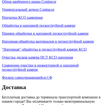
Обзор шиберного крана Contracor
Универсальный затвор Contracor
Перчатки КСО камерные
Обработка в напорной пескоструйной камере
Пример обработки в напорной пескоструйной камере
Напорная обработка материалов в пескоструйной камере
"Напорная" обработка в пескоструйной камере КСО
Очистка дисков камера ПСТ КСО напорная
Сравнение очистки в инжекторной и напорной
пескоструйной камере
Фильтр самоочищающийся СФ
Доставка
Бесплатная доставка до терминала транспортной компании в
нашем городе! Вы оплачиваете только межтерминальную