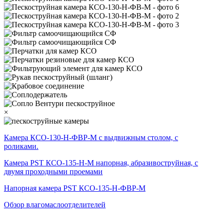
×
Камера КСО-130-Н-ФВР-М с выдвижным столом, с
роликами.
Камера PST КСО-135-Н-М напорная, абразивоструйная, с
двумя проходными проемами
Напорная камера PST КСО-135-Н-ФВР-М
Обзор влагомаслоотделителей