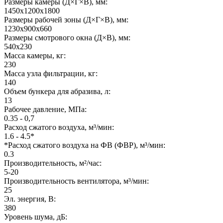
Размеры камеры (Д×Г×В), мм:
1450x1200x1800
Размеры рабочей зоны (Д×Г×В), мм:
1230x900x660
Размеры смотрового окна (Д×В), мм:
540x230
Масса камеры, кг:
230
Масса узла фильтрации, кг:
140
Объем бункера для абразива, л:
13
Рабочее давление, МПа:
0.35 - 0,7
Расход сжатого воздуха, м³/мин:
1.6 - 4.5*
*Расход сжатого воздуха на ФВ (ФВР), м³/мин:
0.3
Производительность, м²/час:
5-20
Производительность вентилятора, м³/мин:
25
Эл. энергия, В:
380
Уровень шума, дБ: