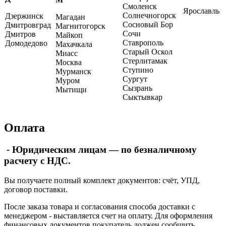
Смоленск
Ярославль
Солнечногорск
Дзержинск
Магадан
Сосновый Бор
Дмитровград
Магнитогорск
Сочи
Дмитров
Майкоп
Ставрополь
Домодедово
Махачкала
Старый Оскол
Миасс
Стерлитамак
Москва
Ступино
Мурманск
Сургут
Муром
Сызрань
Мытищи
Сыктывкар
Оплата
-
Юридическим лицам — по безналичному
расчету с НДС.
Вы получаете полный комплект документов: счёт, УПД,
договор поставки.
После заказа товара и согласования способа доставки с
менеджером - выставляется счет на оплату. Для оформления
финансовых документов покупатель должен сообщить