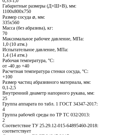
0,35-1,0
Габаритные размеры (Д×Ш×В), мм:
1100х800х750
Размер сосуда ⌀, мм:
335х560
Масса (без абразива), кг:
70
Максимальное рабочее давление, МПа:
1,0 (10 атм.)
Испытательное давление, МПа:
1,4 (14 атм.)
Рабочая температура, °C:
от -40 до +40
Расчетная температура стенки сосуда, °C:
+100
Размер частиц абразивного материала, мм:
0,1-2,5
Внутренний диаметр напорного рукава, мм:
25
Группа аппарата по табл. 1 ГОСТ 34347-2017:
4
Группа рабочей среды по ТР ТС 032/2013:
2
Соответствие ТУ 25.29.12-015-64895460-2018:
соответствует