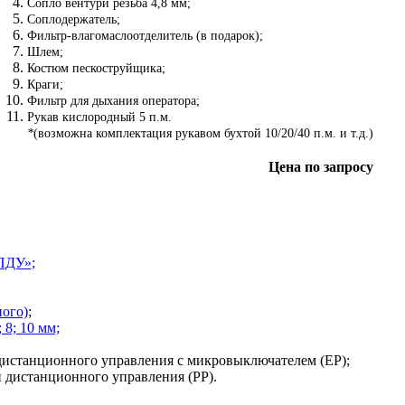
Сопло вентури резьба 4,8 мм;
Соплодержатель;
Фильтр-влагомаслоотделитель (в подарок);
Шлем;
Костюм пескоструйщика;
Краги;
Фильтр для дыхания оператора;
Рукав кислородный 5 п.м.
*
(возможна комплектация рукавом бухтой 10/20/40 п.м. и т.д.)
Цена по запросу
ПДУ»;
ного)
;
 8; 10 мм;
дистанционного управления с микровыключателем (EP);
 дистанционного управления (PP).