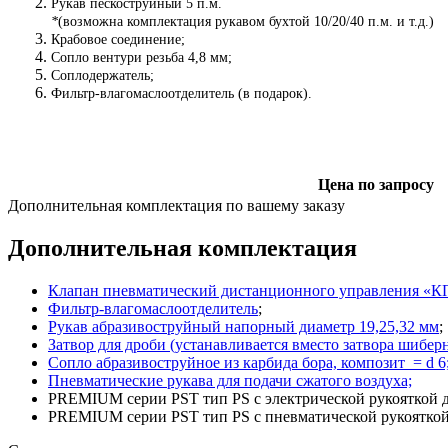
Рукав пескоструйный 5 п.м.
*
(возможна комплектация рукавом бухтой 10/20/40 п.м. и т.д.)
Крабовое соединение;
Сопло вентури резьба 4,8 мм;
Соплодержатель;
Фильтр-влагомаслоотделитель (в подарок).
Цена по запросу
Дополнительная комплектация по вашему заказу
Дополнительная комплектация
Клапан пневматический дистанционного управления «К
Фильтр-влагомаслоотделитель
;
Рукав абразивоструйный напорный диаметр 19,25,32 мм
;
Затвор для дроби (устанавливается вместо затвора шибер
Сопло абразивоструйное из карбида бора, композит = d 6;
Пневматические рукава для подачи сжатого воздуха;
PREMIUM серии PST тип PS с электрической рукояткой 
PREMIUM серии PST тип PS с пневматической рукояткой