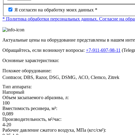
Я согласен на обработку моих данных *
* Политика обработки персональных данных.
Согласие на обр
Актуальные цены на оборудование представлены в нашем инт
Обращайтесь, если возникнут вопросы:
+7-911-697-98-11
(Teleg
Основные характеристики:
Похожее оборудование:
Contracor, DBS, Razor, DSG, DSMG, АСО, Clemco, Zitrek
Тип аппарата:
Напорный
Объем засыпаемого абразива, л:
100
Вместимость ресивера, м³:
0,089
Производительность, м²/час:
4-20
Рабочее давление сжатого воздуха, МПа (кгс/см²):