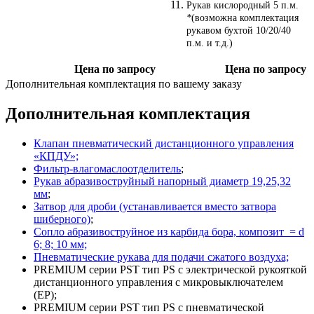
Рукав кислородный 5 п.м.
*
(возможна комплектация
рукавом бухтой 10/20/40
п.м. и т.д.)
Цена по запросу
Цена по запросу
Дополнительная комплектация по вашему заказу
Дополнительная комплектация
Клапан пневматический дистанционного управления
«КПДУ»;
Фильтр-влагомаслоотделитель
;
Рукав абразивоструйный напорный диаметр 19,25,32
мм
;
Затвор для дроби (устанавливается вместо затвора
шиберного)
;
Сопло абразивоструйное из карбида бора, композит = d
6; 8; 10 мм;
Пневматические рукава для подачи сжатого воздуха;
PREMIUM серии PST тип PS с электрической рукояткой
дистанционного управления с микровыключателем
(EP);
PREMIUM серии PST тип PS с пневматической