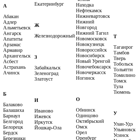
Екатеринбург
Находка
А
Нефтекамск
Нижневартовск
Абакан
Нижний
Адлер
Ж
Новгород
Альметьевск
Нижний Тагил
Ангарск
Железнодорожный
Т
Новомосковск
Апатиты
Новокузнецк
Арзамас
Таганрог
Новороссийск
Армавир
Тамбов
Новосибирск
Архангельск
З
Тверь
Новый Уренгой
Асбест
Тобольск
Новочебоксарск
Астрахань
Забайкальск
Тольятти
Новочеркасск
Ачинск
Зеленоград
Томилино
Ногинск
Златоуст
Томск
Тула
Тюмень
Б
О
И
Балаково
Обнинск
Балашиха
Иваново
У
Одинцово
Барнаул
Ижевск
Октябрьский
Белгород
Иркутск
Улан-Удэ
Омск
Белорецк
Йошкар-Ола
Ульяновск
Орел
Бердск
Усинск
Оренбург
Березники