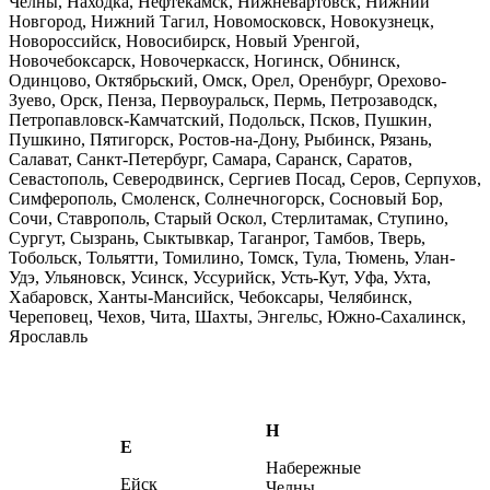
Челны, Находка, Нефтекамск, Нижневартовск, Нижний
Новгород, Нижний Тагил, Новомосковск, Новокузнецк,
Новороссийск, Новосибирск, Новый Уренгой,
Новочебоксарск, Новочеркасск, Ногинск, Обнинск,
Одинцово, Октябрьский, Омск, Орел, Оренбург, Орехово-
Зуево, Орск, Пенза, Первоуральск, Пермь, Петрозаводск,
Петропавловск-Камчатский, Подольск, Псков, Пушкин,
Пушкино, Пятигорск, Ростов-на-Дону, Рыбинск, Рязань,
Салават, Санкт-Петербург, Самара, Саранск, Саратов,
Севастополь, Северодвинск, Сергиев Посад, Серов, Серпухов,
Симферополь, Смоленск, Солнечногорск, Сосновый Бор,
Сочи, Ставрополь, Старый Оскол, Стерлитамак, Ступино,
Сургут, Сызрань, Сыктывкар, Таганрог, Тамбов, Тверь,
Тобольск, Тольятти, Томилино, Томск, Тула, Тюмень, Улан-
Удэ, Ульяновск, Усинск, Уссурийск, Усть-Кут, Уфа, Ухта,
Хабаровск, Ханты-Мансийск, Чебоксары, Челябинск,
Череповец, Чехов, Чита, Шахты, Энгельс, Южно-Сахалинск,
Ярославль
Н
Е
Набережные
Ейск
Челны