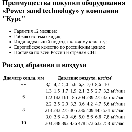
Преимущества покупки оборудования
«Power sand technology» у компании
"Курс"
Гарантия 12 месяцев;
Гибкая система скидок;
Индивидуальный подход к каждому клиенту;
Европейское качество по российским ценам;
Поставка по всей России и странам СНГ.
Расход абразива и воздуха
Диаметр сопла, мм
Давление воздуха, кгс/см²
мм
3,5
4,2
5,0
5,6
6,3
7,0
8,6
10
1,3
1,5
1,7
1,9
2,1
2,5
2,7
3,2
м³/мин
6
122
142
161
185
204
239
275
325
кг/час
2,2
2,5
2,9
3,3
3,6
4,2
4,7
5,6
м³/мин
8
213
243
275
305
336
409
445
534
кг/час
3,0
3,6
4,0
4,6
5,0
5,6
6,6
7,8
м³/мин
10
303
348
392
436
478
573
632
758
кг/час