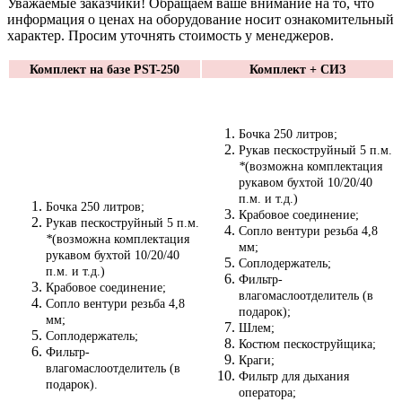
Уважаемые заказчики! Обращаем ваше внимание на то, что
информация о ценах на оборудование носит ознакомительный
характер. Просим уточнять стоимость у менеджеров.
Комплект на базе PST-250
Комплект + СИЗ
Бочка 250 литров;
Рукав пескоструйный 5 п.м.
*
(возможна комплектация
рукавом бухтой 10/20/40
п.м. и т.д.)
Бочка 250 литров;
Крабовое соединение;
Рукав пескоструйный 5 п.м.
Сопло вентури резьба 4,8
*
(возможна комплектация
мм;
рукавом бухтой 10/20/40
Соплодержатель;
п.м. и т.д.)
Фильтр-
Крабовое соединение;
влагомаслоотделитель (в
Сопло вентури резьба 4,8
подарок);
мм;
Шлем;
Соплодержатель;
Костюм пескоструйщика;
Фильтр-
Краги;
влагомаслоотделитель (в
Фильтр для дыхания
подарок).
оператора;