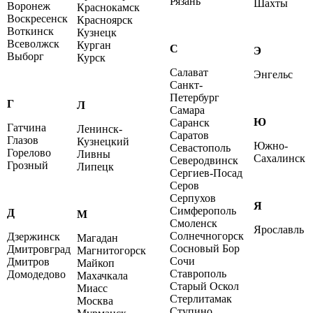
Рязань
Шахты
Воронеж
Краснокамск
Воскресенск
Красноярск
Воткинск
Кузнецк
Всеволжск
Курган
С
Э
Выборг
Курск
Салават
Энгельс
Санкт-
Петербург
Г
Л
Самара
Ю
Саранск
Гатчина
Ленинск-
Саратов
Глазов
Кузнецкий
Южно-
Севастополь
Горелово
Ливны
Сахалинск
Северодвинск
Грозный
Липецк
Сергиев-Посад
Серов
Серпухов
Я
Симферополь
Д
М
Смоленск
Ярославль
Солнечногорск
Дзержинск
Магадан
Сосновый Бор
Дмитровград
Магнитогорск
Сочи
Дмитров
Майкоп
Ставрополь
Домодедово
Махачкала
Старый Оскол
Миасс
Стерлитамак
Москва
Ступино