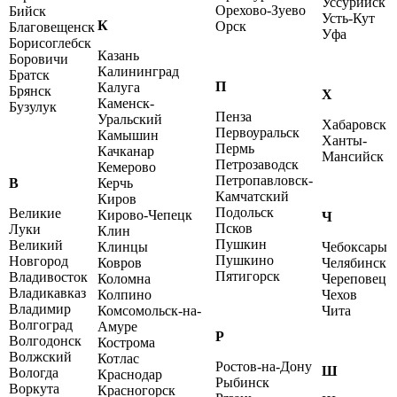
Уссурийск
Орехово-Зуево
Бийск
Усть-Кут
К
Орск
Благовещенск
Уфа
Борисоглебск
Казань
Боровичи
Калининград
Братск
П
Калуга
Брянск
Х
Каменск-
Бузулук
Пенза
Уральский
Хабаровск
Первоуральск
Камышин
Ханты-
Пермь
Качканар
Мансийск
Петрозаводск
Кемерово
Петропавловск-
В
Керчь
Камчатский
Киров
Подольск
Великие
Кирово-Чепецк
Ч
Псков
Луки
Клин
Пушкин
Великий
Клинцы
Чебоксары
Пушкино
Новгород
Ковров
Челябинск
Пятигорск
Владивосток
Коломна
Череповец
Владикавказ
Колпино
Чехов
Владимир
Комсомольск-на-
Чита
Волгоград
Амуре
Р
Волгодонск
Кострома
Волжский
Котлас
Ростов-на-Дону
Ш
Вологда
Краснодар
Рыбинск
Воркута
Красногорск