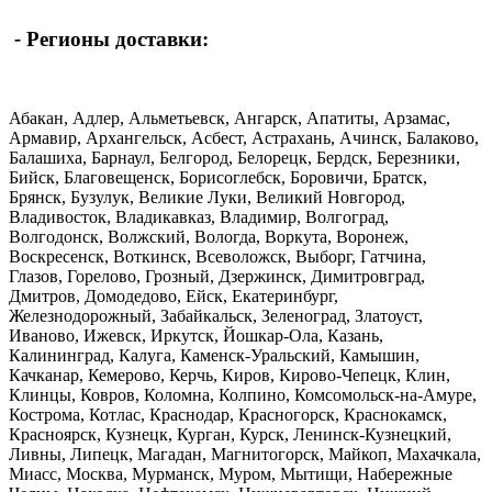
-
Регионы доставки:
Абакан, Адлер, Альметьевск, Ангарск, Апатиты, Арзамас,
Армавир, Архангельск, Асбест, Астрахань, Ачинск, Балаково,
Балашиха, Барнаул, Белгород, Белорецк, Бердск, Березники,
Бийск, Благовещенск, Борисоглебск, Боровичи, Братск,
Брянск, Бузулук, Великие Луки, Великий Новгород,
Владивосток, Владикавказ, Владимир, Волгоград,
Волгодонск, Волжский, Вологда, Воркута, Воронеж,
Воскресенск, Воткинск, Всеволожск, Выборг, Гатчина,
Глазов, Горелово, Грозный, Дзержинск, Димитровград,
Дмитров, Домодедово, Ейск, Екатеринбург,
Железнодорожный, Забайкальск, Зеленоград, Златоуст,
Иваново, Ижевск, Иркутск, Йошкар-Ола, Казань,
Калининград, Калуга, Каменск-Уральский, Камышин,
Качканар, Кемерово, Керчь, Киров, Кирово-Чепецк, Клин,
Клинцы, Ковров, Коломна, Колпино, Комсомольск-на-Амуре,
Кострома, Котлас, Краснодар, Красногорск, Краснокамск,
Красноярск, Кузнецк, Курган, Курск, Ленинск-Кузнецкий,
Ливны, Липецк, Магадан, Магнитогорск, Майкоп, Махачкала,
Миасс, Москва, Мурманск, Муром, Мытищи, Набережные