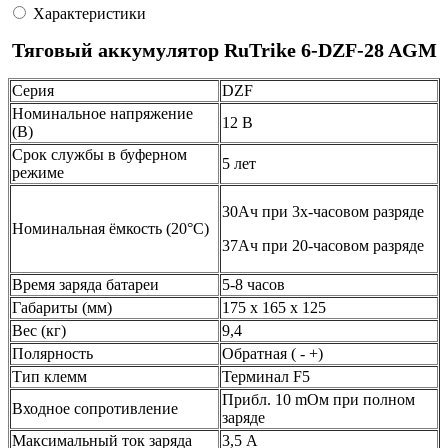
Характеристики
Тяговый аккумулятор RuTrike 6-DZF-28 AGM
Серия
DZF
Номинальное напряжение
12 В
(В)
Срок службы в буферном
5 лет
режиме
30Ач при 3х-часовом разряде
Номинальная ёмкость (20°С)
37Ач при 20-часовом разряде
Время заряда батареи
5-8 часов
Габариты (мм)
175 x 165 x 125
Вес (кг)
9,4
Полярность
Обратная ( - +)
Тип клемм
Терминал F5
Прибл. 10 mОм при полном
Входное сопротивление
заряде
Максимальный ток заряда
3,5 А