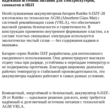
надёжный источник питания для электроскутеров,
самокатов и ИБП
Необслуживаемая аккумуляторная батарея Rutrike 6-DZF-28
изготовлена по технологии AGM (Absorbent Glass Mat) с
системой рекомбинации газов (VRLA), что обеспечивает
высокий уровень безопасности и герметичности. В
конструкции применено внутреннее формование пластин, а в
составе толстых свинцовых электродов используется
экологически чистый сплав — без содержания кадмия и
мышьяка.
Батареи серии Rutrike DZF разработаны для интенсивного
ежедневного использования. Они демонстрируют высокую
отдачу тока при разряде, устойчивы к перепадам температур и
не подвержены протечкам. Благодаря широкому диапазону
рабочих температур и стабильной производительности, эти
аккумуляторы надёжно работают в самых разных условиях.
Компактный, энергоёмкий и безопасный, аккумулятор 6-DZF-
28 от Rutrike — идеальное решение для всех, кому требуется
надёжный и долговечный источник питания с технологией
AGM VRLA.