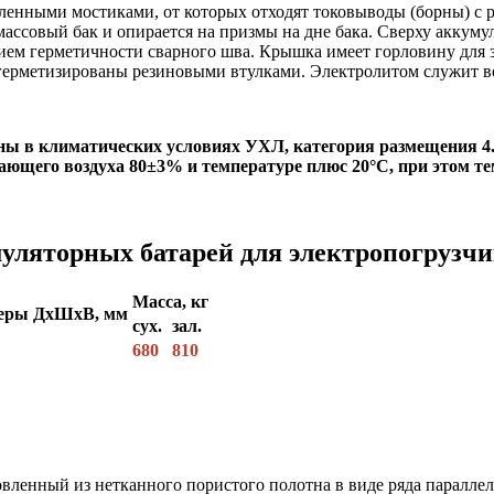
енными мостиками, от которых отходят токовыводы (борны) с р
ассовый бак и опирается на призмы на дне бака. Сверху аккуму
ем герметичности сварного шва. Крышка имеет горловину для за
герметизированы резиновыми втулками. Электролитом служит в
ны в климатических условиях УХЛ, категория размещения 4
ающего воздуха 80±3% и температуре плюс 20°С, при этом т
уляторных батарей для электропогрузчи
Масса, кг
меры ДхШхВ, мм
сух.
зал.
680
810
вленный из нетканного пористого полотна в виде ряда параллел