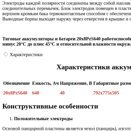
Электроды каждой полярности соединены между собой наплавл
соединительных перемычек. Блок электродов помещен в пластм
верхним кромкам бака термоконтактным способом с обеспечени
Выводные борны выходят наружу через отверстия в крышке и 
Тяговые аккумуляторы и батареи 20х8PzS640 работоспособ
минус 20°С до плюс 45°С и относительной влажности окруж
Характеристики
Характеристики аккум
Обозначение
Емкость, Ач
Напряжение, В
Габаритные раз
20х8РzS640
640
40
792х775х505
Конструктивные особенности
Положительные электроды
Основой панцирной пластины является чехол (панцирь), изгото