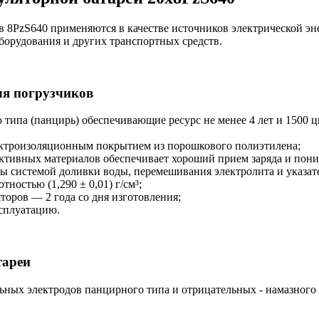
 8PzS640 применяются в качестве источников электрической эн
борудования и других транспортных средств.
ля погрузчиков
типа (панцирь) обеспечивающие ресурс не менее 4 лет и 1500 ц
ектроизоляционным покрытием из порошкового полиэтилена;
ктивных материалов обеспечивает хороший прием заряда и пони
ы системой доливки воды, перемешивания электролита и указат
ностью (1,290 ± 0,01) г/см³;
оров — 2 года со дня изготовления;
ксплуатацию.
тареи
ьных электродов панцирного типа и отрицательных - намазного