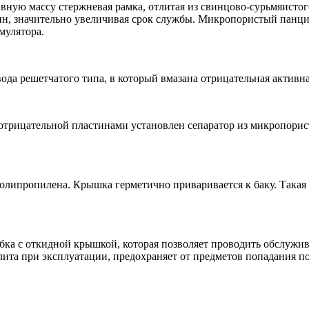
ную массу стержневая рамка, отлитая из свинцово-сурьмяистого
вин, значительно увеличивая срок службы. Микропористый пан
мулятора.
ода решетчатого типа, в который вмазана отрицательная активна
рицательной пластинами установлен сепаратор из микропористо
олипропилена. Крышка герметично приваривается к баку. Такая
бка с откидной крышкой, которая позволяет проводить обслужив
лита при эксплуатации, предохраняет от предметов попадания п