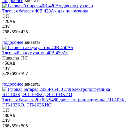
подробнее
заказать
Тяговая батарея 40В 420Ач для погрузчика
ЭП
420Ah
40V
788x590x435
...
подробнее
заказать
Тяговый аккумулятор 40В 450Ач
Hangcha_HC
450Ah
40V
878x690x597
...
подробнее
заказать
Тяговая батарея 20х6PzS480 для электропогрузчика ЭП-103К,
ЭП-103КО, ЭП-103КИО
ЭП
480Ah
40V
788x590x505