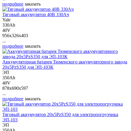
подробнее
заказать
Тяговый аккумулятор 40В 330Ач
Yale
330Ah
40V
956x326x403
...
подробнее
заказать
Аккумуляторная батарея Тюменского аккумуляторного завода
20x5PzS350 для ЭП-103К
ЭП
350Ah
40V
878x690x597
...
подробнее
заказать
Тяговый аккумулятор 20х5PzS350 для электропогрузчика
ЭП-103
ЭП
350Ah