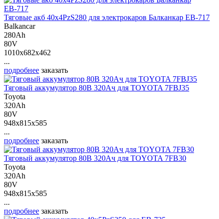
Тяговые акб 40х4PzS280 для электрокаров Балканкар ЕВ-717
Balkancar
280Ah
80V
1010x682x462
...
подробнее
заказать
Тяговый аккумулятор 80В 320Ач для TOYOTA 7FBJ35
Toyota
320Ah
80V
948x815x585
...
подробнее
заказать
Тяговый аккумулятор 80В 320Ач для TOYOTA 7FB30
Toyota
320Ah
80V
948x815x585
...
подробнее
заказать