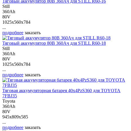
Тяговый аккумулятор 80В 360Ач для STILL R60-16
Still
360Ah
80V
1025x560x784
...
подробнее
заказать
Тяговый аккумулятор 80В 360Ач для STILL R60-18
Still
360Ah
80V
1025x560x784
...
подробнее
заказать
Тяговая аккумуляторная батарея 40х4РzS360 для TOYOTA
7FBJ35
Toyota
360Ah
80V
945x809x585
...
подробнее
заказать