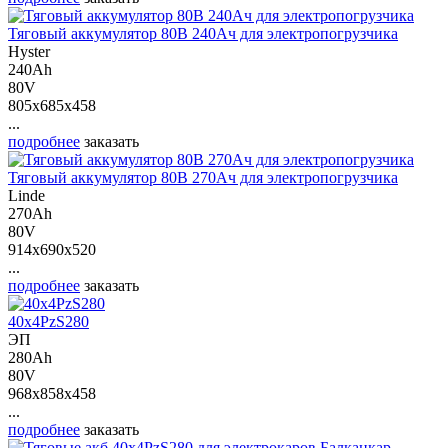
Тяговый аккумулятор 80В 240Ач для электропогрузчика
Hyster
240Ah
80V
805x685x458
...
подробнее
заказать
Тяговый аккумулятор 80В 270Ач для электропогрузчика
Linde
270Ah
80V
914x690x520
...
подробнее
заказать
40х4PzS280
ЭП
280Ah
80V
968x858x458
...
подробнее
заказать