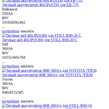
Тяговый аккумулятор 40х5PzS350 для ЕВ-735
Balkancar
350Ah
80V
1010x826x462
...
подробнее
заказать
Тяговые акб 40х3PzS360 для STILL R60-20 C
Still
360Ah
80V
1025x560x784
...
подробнее
заказать
Тяговый аккумулятор 80В 360Ач для TOYOTA 7FB30
Toyota
360Ah
80V
948x815x585
...
подробнее
заказать