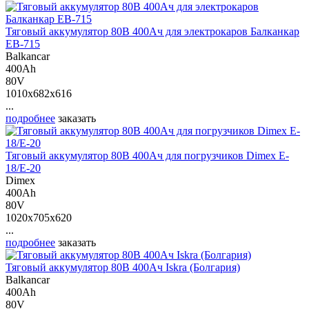
Тяговый аккумулятор 80В 400Ач для электрокаров Балканкар
ЕВ-715
Balkancar
400Ah
80V
1010x682x616
...
подробнее
заказать
Тяговый аккумулятор 80В 400Ач для погрузчиков Dimex E-
18/E-20
Dimex
400Ah
80V
1020x705x620
...
подробнее
заказать
Тяговый аккумулятор 80В 400Ач Iskra (Болгария)
Balkancar
400Ah
80V