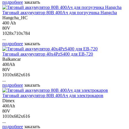
подробнее
заказать
Тяговый аккумулятор 80В 400Ач для погрузчика Hangcha
Hangcha_HC
400 Ah
80V
1028x710x784
...
подробнее
заказать
Тяговый аккумулятор 40х4PzS400 для ЕВ-720
Balkancar
400Ah
80V
1010x682x616
...
подробнее
заказать
Тяговый аккумулятор 80В 400Ач для электрокаров
Dimex
400Ah
80V
1010x682x616
...
подробнее
заказать