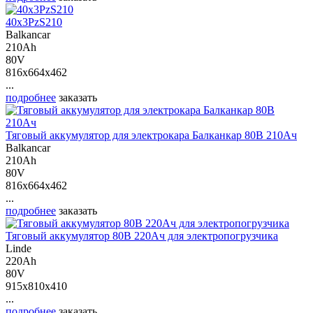
40х3PzS210
Balkancar
210Ah
80V
816x664x462
...
подробнее
заказать
Тяговый аккумулятор для электрокара Балканкар 80В 210Ач
Balkancar
210Ah
80V
816x664x462
...
подробнее
заказать
Тяговый аккумулятор 80В 220Ач для электропогрузчика
Linde
220Ah
80V
915x810x410
...
подробнее
заказать