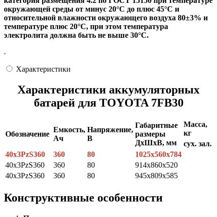
категория размещения 4.2 по ГОСТ 15150 при температуре
окружающей среды от минус 20°С до плюс 45°С и
относительной влажности окружающего воздуха 80±3% и
температуре плюс 20°С, при этом температура
электролита должна быть не выше 30°С.
.
Характеристики
Характеристики аккумуляторных
батарей для TOYOTA 7FB30
Масса,
Габаритные
Емкость,
Напряжение,
кг
Обозначение
размеры
Ач
В
ДхШхВ, мм
сух.
зал.
40х3РzS360
360
80
1025х560х784
40x3PzS360
360
80
914x860x520
40x3PzS360
360
80
945x809x585
Конструктивные особенности