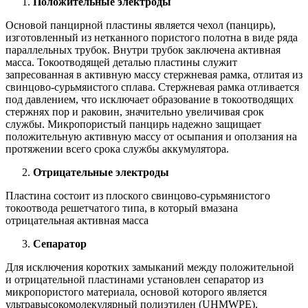
Положительные электроды
Основой панцирной пластины является чехол (панцирь),
изготовленный из нетканного пористого полотна в виде ряда
параллельных трубок. Внутри трубок заключена активная
масса. Токоотводящей деталью пластины служит
запресованная в активную массу стержневая рамка, отлитая из
свинцово-сурьмяистого сплава. Стержневая рамка отливается
под давлением, что исключает образование в токоотводящих
стержнях пор и раковин, значительно увеличивая срок
службы. Микропористый панцирь надежно защищает
положительную активную массу от осыпания и оползания на
протяжении всего срока службы аккумулятора.
Отрицательные электроды
Пластина состоит из плоского свинцово-сурьмянистого
токоотвода решетчатого типа, в который вмазана
отрицательная активная масса
Сепаратор
Для исключения коротких замыканий между положительной
и отрицательной пластинами установлен сепаратор из
микропористого материала, основой которого является
ультравысокомолекулярный полиэтилен (UHMWPE).