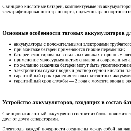
Свинцово-кислотные батареи, комплектуемые из аккумуляторов
электрифицированного транспорта, подъемно-транспортного о
Основные особенности тяговых аккумуляторов д
аккумуляторы с положительными электродами трубчатого 
при монтаже батарей применяются гибкие перемычки;
батареи смонтированы в стальных ящиках с прочным эл
применение малосурьмянистых сплавов и современных а
по желанию заказчика батареи могут быть укомплектован
электролитом служит водный раствор серной кислоты плот
гарантийный срок хранения тяговых кислотных аккумулят
гарантийный срок службы — 2 года с момента ввода в э
Устройство аккумуляторов, входящих в состав ба
Свинцово-кислотный аккумулятор состоит из блока положител
друг от друга сепараторами.
Электроды каждой полярности соединены между собой наплавл