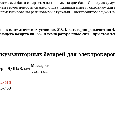
ассовый бак и опирается на призмы на дне бака. Сверху аккуму
ем герметичности сварного шва. Крышка имеет горловину для за
герметизированы резиновыми втулками. Электролитом служит в
ны в климатических условиях УХЛ, категория размещения 4
ающего воздуха 80±3% и температуре плюс 20°С, при этом т
кумуляторных батарей для электрокаро
Масса, кг
меры ДхШхВ, мм
сух.
зал.
82x616
26x460