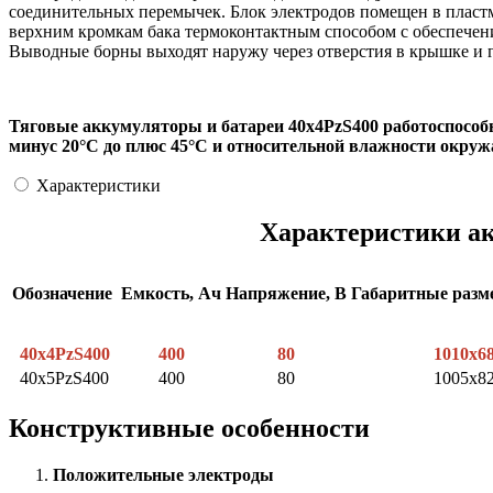
соединительных перемычек. Блок электродов помещен в пластм
верхним кромкам бака термоконтактным способом с обеспечени
Выводные борны выходят наружу через отверстия в крышке и 
Тяговые аккумуляторы и батареи 40х4PzS400 работоспособ
минус 20°С до плюс 45°С и относительной влажности окруж
Характеристики
Характеристики ак
Обозначение
Емкость, Ач
Напряжение, В
Габаритные раз
40х4PzS400
400
80
1010x6
40x5PzS400
400
80
1005x8
Конструктивные особенности
Положительные электроды