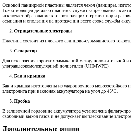
Основой панцирной пластины является чехол (панцирь), изгото
Токоотводящей деталью пластины служит запресованная в актив
исключает образование в токоотводящих стержнях пор и рако
осыпания и оползания на протяжении всего срока службы акку
Отрицательные электроды
Пластина состоит из плоского свинцово-сурьмянистого токоотв
Сепаратор
Для исключения коротких замыканий между положительной и от
ультравысокомолекулярный полиэтилен (UHMWPE).
Бак и крышка
Бак и крышка изготовлены из ударопрочного морозостойкого п
электролита при наклонах аккумулятора на угол до 45°С.
Пробка
В заливочной горловине аккумулятора установлена фильтр-про
свободный выход газов и не допускает выплескивание электро
Дополнительные опции