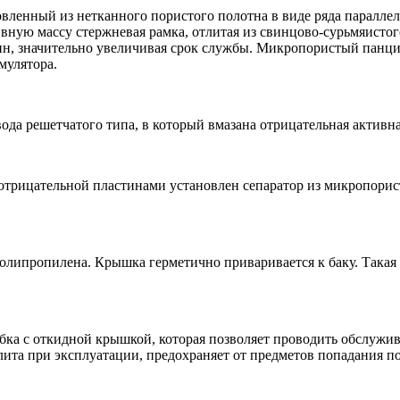
вленный из нетканного пористого полотна в виде ряда параллел
ную массу стержневая рамка, отлитая из свинцово-сурьмяистого
вин, значительно увеличивая срок службы. Микропористый пан
мулятора.
ода решетчатого типа, в который вмазана отрицательная активна
рицательной пластинами установлен сепаратор из микропористо
олипропилена. Крышка герметично приваривается к баку. Такая
бка с откидной крышкой, которая позволяет проводить обслужив
лита при эксплуатации, предохраняет от предметов попадания п