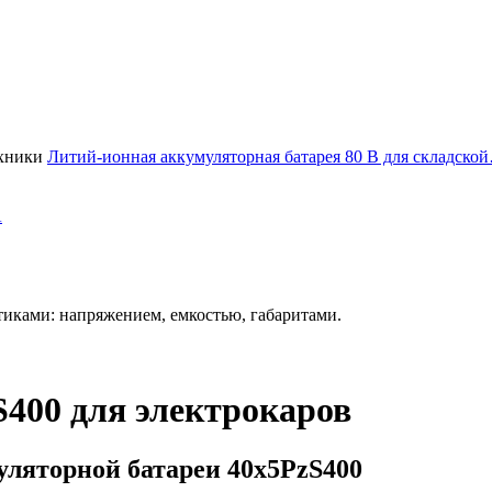
Литий-ионная аккумуляторная батарея 80 В для складско
А
иками: напряжением, емкостью, габаритами.
400 для электрокаров
ляторной батареи 40х5PzS400