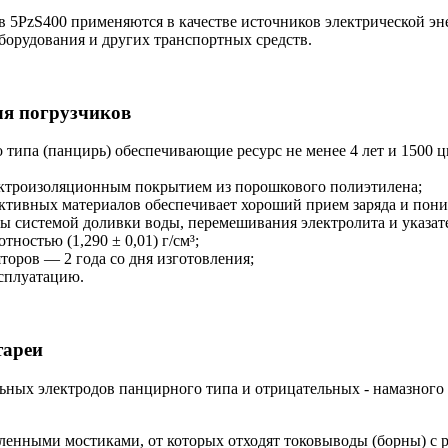
 5PzS400 применяются в качестве источников электрической эн
борудования и других транспортных средств.
ля погрузчиков
типа (панцирь) обеспечивающие ресурс не менее 4 лет и 1500 ц
ектроизоляционным покрытием из порошкового полиэтилена;
ктивных материалов обеспечивает хороший прием заряда и пони
ы системой доливки воды, перемешивания электролита и указат
ностью (1,290 ± 0,01) г/см³;
оров — 2 года со дня изготовления;
ксплуатацию.
тареи
ьных электродов панцирного типа и отрицательных - намазного
енными мостиками, от которых отходят токовыводы (борны) с р