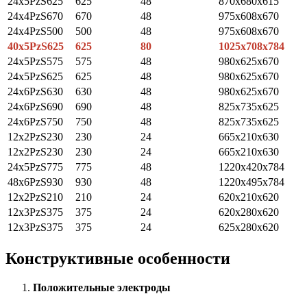
24x5PzS625
625
48
870x680x615
24x4PzS670
670
48
975x608x670
24x4PzS500
500
48
975x608x670
40x5PzS625
625
80
1025x708x784
24x5PzS575
575
48
980x625x670
24x5PzS625
625
48
980x625x670
24x6PzS630
630
48
980x625x670
24x6PzS690
690
48
825x735x625
24x6PzS750
750
48
825x735x625
12x2PzS230
230
24
665x210x630
12x2PzS230
230
24
665x210x630
24x5PzS775
775
48
1220x420x784
48x6PzS930
930
48
1220x495x784
12x2PzS210
210
24
620x210x620
12x3PzS375
375
24
620х280х620
12x3PzS375
375
24
625x280x620
Конструктивные особенности
Положительные электроды