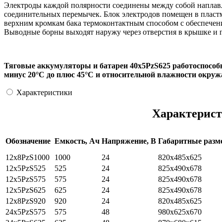
Электроды каждой полярности соединены между собой наплавл
соединительных перемычек. Блок электродов помещен в пластм
верхним кромкам бака термоконтактным способом с обеспечени
Выводные борны выходят наружу через отверстия в крышке и 
Тяговые аккумуляторы и батареи 40х5PzS625 работоспособ
минус 20°С до плюс 45°С и относительной влажности окруж
Характеристики
Характерист
Обозначение
Емкость, Ач
Напряжение, В
Габаритные раз
12х8PzS1000
1000
24
820x485x625
12x5PzS525
525
24
825x490x678
12x5PzS575
575
24
825x490x678
12x5PzS625
625
24
825x490x678
12x8PzS920
920
24
820x485x625
24x5PzS575
575
48
980x625x670