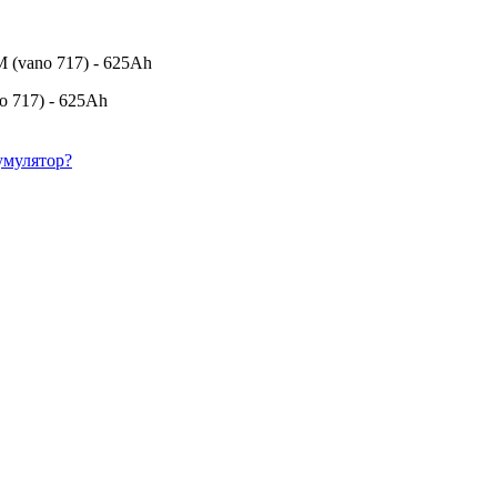
M (vano 717) - 625Ah
o 717) - 625Ah
умулятор?