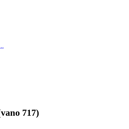
й…
(vano 717)