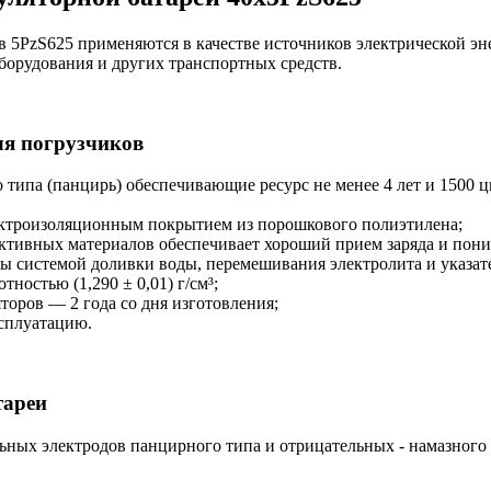
 5PzS625 применяются в качестве источников электрической эн
борудования и других транспортных средств.
ля погрузчиков
типа (панцирь) обеспечивающие ресурс не менее 4 лет и 1500 ц
ектроизоляционным покрытием из порошкового полиэтилена;
ктивных материалов обеспечивает хороший прием заряда и пони
ы системой доливки воды, перемешивания электролита и указат
ностью (1,290 ± 0,01) г/см³;
оров — 2 года со дня изготовления;
ксплуатацию.
тареи
ьных электродов панцирного типа и отрицательных - намазного