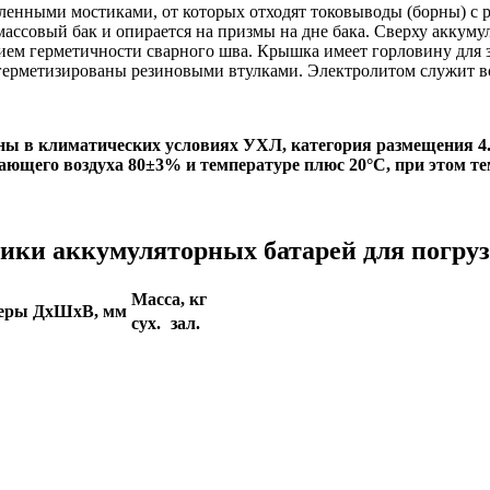
енными мостиками, от которых отходят токовыводы (борны) с р
ассовый бак и опирается на призмы на дне бака. Сверху аккуму
ем герметичности сварного шва. Крышка имеет горловину для за
герметизированы резиновыми втулками. Электролитом служит в
ны в климатических условиях УХЛ, категория размещения 4
ающего воздуха 80±3% и температуре плюс 20°С, при этом т
ики аккумуляторных батарей для погруз
Масса, кг
меры ДхШхВ, мм
сух.
зал.