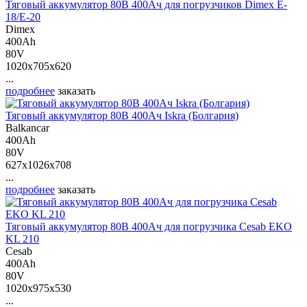
Тяговый аккумулятор 80В 400Ач для погрузчиков Dimex E-
18/E-20
Dimex
400Ah
80V
1020x705x620
...
подробнее
заказать
Тяговый аккумулятор 80В 400Ач Iskra (Болгария)
Balkancar
400Ah
80V
627x1026x708
...
подробнее
заказать
Тяговый аккумулятор 80В 400Ач для погрузчика Cesab EKO
KL 210
Cesab
400Ah
80V
1020x975x530
...