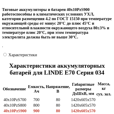
Тяговые аккумуляторы и батареи 40х10PzS900
работоспособны в климатических условиях УХЛ,
категория размещения 4.2 по ГОСТ 15150 при температуре
окружающей среды от минус 20°С до плюс 45°С и
относительной влажности окружающего воздуха 80±3% и
температуре плюс 20°С, при этом температура
электролита должна быть не выше 30°С.
.
Характеристики
Характеристики аккумуляторных
батарей для LINDE E70 Серия 034
Масса,
Габаритные
Емкость,
Напряжение,
кг
Обозначение
размеры
Ач
В
ДхШхВ, мм
сух.
зал.
40х10РzS700
700
80
1420x605x570
40х10РzS800
800
80
1420x605x570
40х10РzS900
900
80
1420x605x570