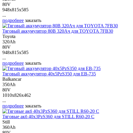
80V
948x815x585
...
подробнее
заказать
Тяговый аккумулятор 80В 320Ач для TOYOTA 7FB30
Toyota
320Ah
80V
948x815x585
...
подробнее
заказать
Тяговый аккумулятор 40х5PzS350 для ЕВ-735
Balkancar
350Ah
80V
1010x826x462
...
подробнее
заказать
Тяговые акб 40х3PzS360 для STILL R60-20 C
Still
360Ah
80V