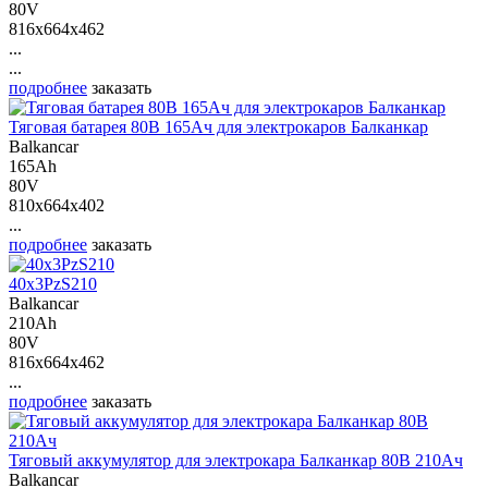
80V
816x664x462
...
...
подробнее
заказать
Тяговая батарея 80В 165Ач для электрокаров Балканкар
Balkancar
165Ah
80V
810x664x402
...
подробнее
заказать
40х3PzS210
Balkancar
210Ah
80V
816x664x462
...
подробнее
заказать
Тяговый аккумулятор для электрокара Балканкар 80В 210Ач
Balkancar