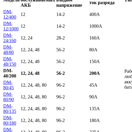
ток разряда
АКБ
напряжение
DM-
12
14-2
400А
12/400
DM-
12
14-2
1000А
12/1000
DM-
12, 24
28-2
160А
24/160
DM-
12, 24, 48
56-2
80А
48/80
DM-
12, 24, 48
56-2
150А
48/150
DM-
Раб
12, 24, 48
56-2
200А
48/200
лю
акк
DM-
12, 24, 48, 80
96-2
45А
бат
80/45
DM-
12, 24, 48, 80
96-2
90А
80/90
DM-
12, 24, 48, 80
96-2
135А
80/135
DM-
12, 24, 48, 80
96-2
180А
80/180
DM-