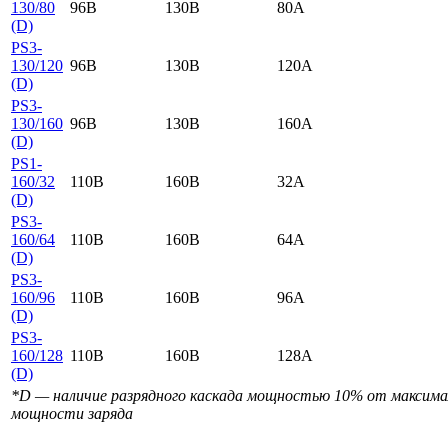
130/80
96B
130B
80A
(D)
PS3-
130/120
96B
130B
120A
(D)
PS3-
130/160
96B
130B
160A
(D)
PS1-
160/32
110B
160B
32A
(D)
PS3-
160/64
110B
160B
64A
(D)
PS3-
160/96
110B
160B
96A
(D)
PS3-
160/128
110B
160B
128A
(D)
*D — наличие разрядного каскада мощностью 10% от максима
мощности заряда