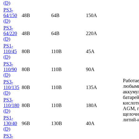
(D)
PS3-
64/150
48B
64B
150A
(D)
PS3-
64/220
48B
64B
220A
(D)
PS1-
110/45
80B
110B
45A
(D)
PS3-
110/90
80B
110B
90A
(D)
Работае
PS3-
любым
110/135
80B
110B
135A
аккуму
(D)
батарей
PS3-
кислот
110/180
80B
110B
180A
AGM, г
(D)
щелочн
PS1-
литий-
130/40
96B
130B
40A
(D)
PS3-