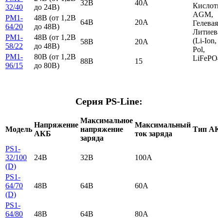
32В
40А
Кислот
32/40
до 24В)
AGM,
PM1-
48B (от 1,2В
64В
20А
Гелевая
64/20
до 48В)
Литиев
PM1-
48B (от 1,2В
(Li-Ion,
58В
20А
58/22
до 48В)
Pol,
PM1-
80B (от 1,2В
LiFePO
88В
15
96/15
до 80В)
Серия PS-Line:
Максимальное
Напряжение
Максимальный
Модель
напряжение
Тип А
АКБ
ток заряда
заряда
PS1-
32/100
24B
32B
100A
(D)
PS1-
64/70
48B
64B
60A
(D)
PS1-
64/80
48В
64В
80А