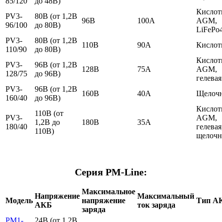
85/120
до 48В)
Кислот
PV3-
80В (от 1,2В
96В
100А
AGM,
96/100
до 80В)
LiFePo4
PV3-
80В (от 1,2В
110В
90А
Кислот
110/90
до 80В)
Кислот
PV3-
96В (от 1,2В
128В
75А
AGM,
128/75
до 96В)
гелевая
PV3-
96В (от 1,2В
160В
40А
Щелоч
160/40
до 96В)
Кислот
110В (от
PV3-
AGM,
1,2В до
180В
35А
180/40
гелевая
110В)
щелочн
Серия PM-Line:
Максимальное
Напряжение
Максимальный
Модель
напряжение
Тип А
АКБ
ток заряда
заряда
PM1-
24B (от 1,2В