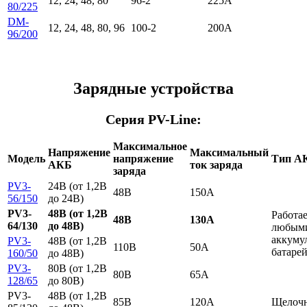
12, 24, 48, 80
96-2
225А
80/225
DM-
12, 24, 48, 80, 96
100-2
200А
96/200
Зарядные устройства
Серия PV-Line:
Максимальное
Напряжение
Максимальный
Модель
напряжение
Тип А
АКБ
ток заряда
заряда
PV3-
24B (от 1,2В
48В
150А
56/150
до 24В)
PV3-
48В (от 1,2В
Работа
48В
130А
64/130
до 48В)
любым
аккуму
PV3-
48B (от 1,2В
110В
50А
батарей
160/50
до 48В)
PV3-
80В (от 1,2В
80В
65А
128/65
до 80В)
PV3-
48В (от 1,2В
85В
120А
Щелоч