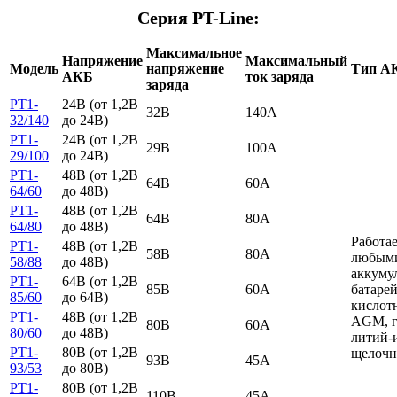
Серия PT-Line:
Максимальное
Напряжение
Максимальный
Модель
напряжение
Тип А
АКБ
ток заряда
заряда
PT1-
24В (от 1,2В
32В
140А
32/140
до 24В)
PT1-
24В (от 1,2В
29В
100А
29/100
до 24В)
PT1-
48В (от 1,2В
64В
60А
64/60
до 48В)
PT1-
48В (от 1,2В
64В
80А
64/80
до 48В)
Работа
PT1-
48В (от 1,2В
58В
80А
любым
58/88
до 48В)
аккуму
PT1-
64В (от 1,2В
85В
60А
батарей
85/60
до 64В)
кислот
PT1-
48В (от 1,2В
AGM, г
80В
60А
80/60
до 48В)
литий-
PT1-
80В (от 1,2В
щелочн
93В
45А
93/53
до 80В)
PT1-
80В (от 1,2В
110В
45А