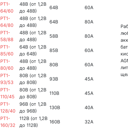
PT1-
48В (от 1,2В
64В
60А
64/60
до 48В)
PT1-
48В (от 1,2В
64В
80А
64/80
до 48В)
Ра
PT1-
48В (от 1,2В
лю
58В
80А
58/88
до 48В)
ак
PT1-
64В (от 1,2В
бат
85В
60А
85/60
до 64В)
ки
AG
PT1-
48В (от 1,2В
80В
60А
ли
80/60
до 48В)
ще
PT1-
80В (от 1,2В
93В
45А
93/53
до 80В)
PT1-
80В (от 1,2В
110В
45А
110/45
до 80В)
PT1-
96В (от 1,2В
130В
40А
128/40
до 96В)
PT1-
112В (от 1,2В
160В
32А
160/32
до 112В)