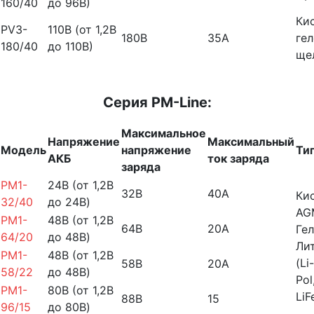
160/40
до 96В)
Ки
PV3-
110В (от 1,2В
180В
35А
гел
180/40
до 110В)
ще
Серия PM-Line:
Максимальное
Напряжение
Максимальный
Модель
напряжение
Ти
АКБ
ток заряда
заряда
PM1-
24B (от 1,2В
32В
40А
Ки
32/40
до 24В)
AG
PM1-
48B (от 1,2В
64В
20А
Гел
64/20
до 48В)
Ли
PM1-
48B (от 1,2В
(Li-
58В
20А
58/22
до 48В)
Pol
PM1-
80B (от 1,2В
LiF
88В
15
96/15
до 80В)