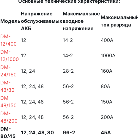
Основные технические характеристики:
Напряжение
Максимальное
Максимальны
Модель
обслуживаемых
входное
ток разряда
АКБ
напряжение
DM-
12
14-2
400А
12/400
DM-
12
14-2
1000А
12/1000
DM-
12, 24
28-2
160А
24/160
DM-
12, 24, 48
56-2
80А
48/80
DM-
12, 24, 48
56-2
150А
48/150
DM-
12, 24, 48
56-2
200А
48/200
DM-
12, 24, 48, 80
96-2
45А
80/45