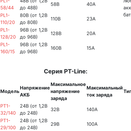
PL1-
48В (от 1,2В
лю
58В
40А
58/44
до 48В)
ак
бат
PL1-
80В (от 1,2В
110В
23А
110/20
до 80В)
PL1-
96В (от 1,2В
128В
20А
128/20
до 96В)
PL1-
96В (от 1,2В
160В
15А
160/15
до 96В)
Серия PT-Line:
Максимальное
Напряжение
Максимальный
Модель
напряжение
Ти
АКБ
ток заряда
заряда
PT1-
24В (от 1,2В
32В
140А
32/140
до 24В)
PT1-
24В (от 1,2В
29В
100А
29/100
до 24В)