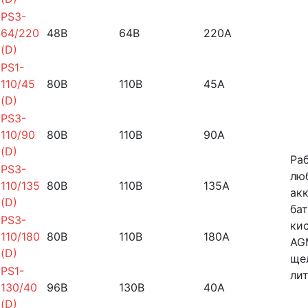
PS3-
64/220
48B
64B
220A
(D)
PS1-
110/45
80B
110B
45A
(D)
PS3-
110/90
80B
110B
90A
(D)
Ра
PS3-
лю
110/135
80B
110B
135A
ак
(D)
бат
PS3-
ки
110/180
80B
110B
180A
AG
(D)
ще
PS1-
ли
130/40
96B
130B
40A
(D)