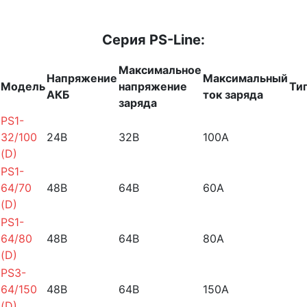
Серия PS-Line:
Максимальное
Напряжение
Максимальный
Модель
напряжение
Ти
АКБ
ток заряда
заряда
PS1-
32/100
24B
32B
100A
(D)
PS1-
64/70
48B
64B
60A
(D)
PS1-
64/80
48В
64В
80А
(D)
PS3-
64/150
48B
64B
150A
(D)