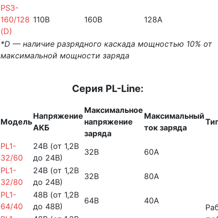
PS3-
160/128
110B
160B
128A
(D)
*D — наличие разрядного каскада мощностью 10% от
максимальной мощности заряда
Серия PL-Line:
Максимальное
Напряжение
Максимальный
Модель
напряжение
Ти
АКБ
ток заряда
заряда
PL1-
24В (от 1,2В
32В
60А
32/60
до 24В)
PL1-
24В (от 1,2В
32В
80А
32/80
до 24В)
PL1-
48В (от 1,2В
64В
40А
64/40
до 48В)
Ра