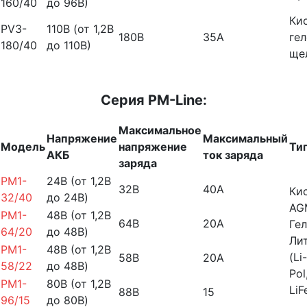
160/40
до 96В)
Ки
PV3-
110В (от 1,2В
180В
35А
гел
180/40
до 110В)
ще
Серия PM-Line:
Максимальное
Напряжение
Максимальный
Модель
напряжение
Ти
АКБ
ток заряда
заряда
PM1-
24B (от 1,2В
32В
40А
Ки
32/40
до 24В)
AG
PM1-
48B (от 1,2В
64В
20А
Гел
64/20
до 48В)
Ли
PM1-
48B (от 1,2В
(Li-
58В
20А
58/22
до 48В)
Pol
PM1-
80B (от 1,2В
LiF
88В
15
96/15
до 80В)