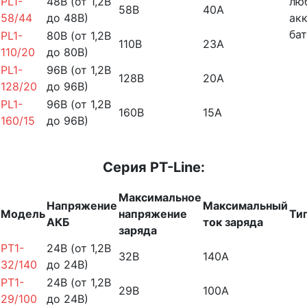
PL1-
48В (от 1,2В
лю
58В
40А
58/44
до 48В)
ак
бат
PL1-
80В (от 1,2В
110В
23А
110/20
до 80В)
PL1-
96В (от 1,2В
128В
20А
128/20
до 96В)
PL1-
96В (от 1,2В
160В
15А
160/15
до 96В)
Серия PT-Line:
Максимальное
Напряжение
Максимальный
Модель
напряжение
Ти
АКБ
ток заряда
заряда
PT1-
24В (от 1,2В
32В
140А
32/140
до 24В)
PT1-
24В (от 1,2В
29В
100А
29/100
до 24В)