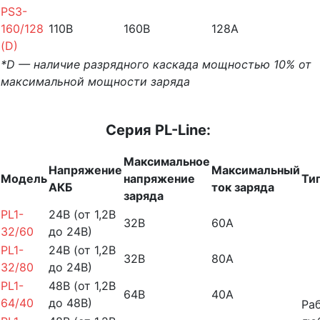
PS3-
160/128
110B
160B
128A
(D)
*D — наличие разрядного каскада мощностью 10% от
максимальной мощности заряда
Серия PL-Line:
Максимальное
Напряжение
Максимальный
Модель
напряжение
Ти
АКБ
ток заряда
заряда
PL1-
24В (от 1,2В
32В
60А
32/60
до 24В)
PL1-
24В (от 1,2В
32В
80А
32/80
до 24В)
PL1-
48В (от 1,2В
64В
40А
64/40
до 48В)
Ра