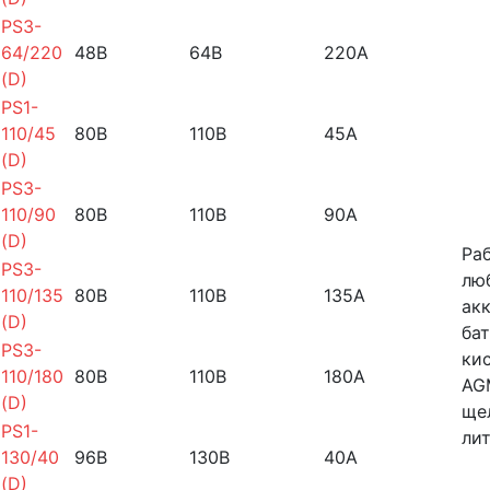
PS3-
64/220
48B
64B
220A
(D)
PS1-
110/45
80B
110B
45A
(D)
PS3-
110/90
80B
110B
90A
(D)
Ра
PS3-
лю
110/135
80B
110B
135A
ак
(D)
бат
PS3-
ки
110/180
80B
110B
180A
AG
(D)
ще
PS1-
ли
130/40
96B
130B
40A
(D)