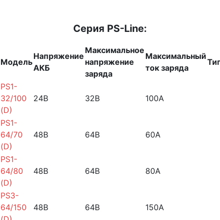
Серия PS-Line:
Максимальное
Напряжение
Максимальный
Модель
напряжение
Ти
АКБ
ток заряда
заряда
PS1-
32/100
24B
32B
100A
(D)
PS1-
64/70
48B
64B
60A
(D)
PS1-
64/80
48В
64В
80А
(D)
PS3-
64/150
48B
64B
150A
(D)