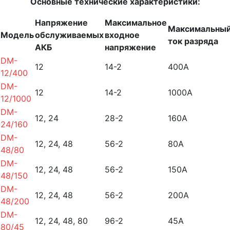
Основные технические характеристики:
Напряжение
Максимальное
Максимальны
Модель
обслуживаемых
входное
ток разряда
АКБ
напряжение
DM-
12
14-2
400А
12/400
DM-
12
14-2
1000А
12/1000
DM-
12, 24
28-2
160А
24/160
DM-
12, 24, 48
56-2
80А
48/80
DM-
12, 24, 48
56-2
150А
48/150
DM-
12, 24, 48
56-2
200А
48/200
DM-
12, 24, 48, 80
96-2
45А
80/45