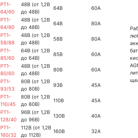
PT1-
48В (от 1,2В
64В
60А
64/60
до 48В)
PT1-
48В (от 1,2В
64В
80А
64/80
до 48В)
Ра
PT1-
48В (от 1,2В
лю
58В
80А
58/88
до 48В)
ак
PT1-
64В (от 1,2В
бат
85В
60А
85/60
до 64В)
ки
AG
PT1-
48В (от 1,2В
80В
60А
ли
80/60
до 48В)
ще
PT1-
80В (от 1,2В
93В
45А
93/53
до 80В)
PT1-
80В (от 1,2В
110В
45А
110/45
до 80В)
PT1-
96В (от 1,2В
130В
40А
128/40
до 96В)
PT1-
112В (от 1,2В
160В
32А
160/32
до 112В)