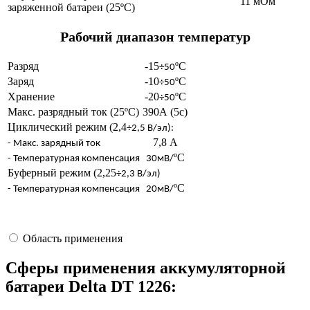
11 мОм
заряженной батареи (25ºС)
Рабочий диапазон температур
Разряд
-15
ºС
÷50
Заряд
-10
ºС
÷50
Хранение
-20
ºС
÷50
Макс. разрядный ток (25ºС)
390А (5с)
Циклический режим (2,4
÷2,5 В/эл):
7,8 А
- Макс. зарядный ток
ºC
- Температурная компенсация
30мВ/
Буферный режим (2,25
÷2,3 В/эл)
ºC
- Температурная компенсация
20мВ/
Область применения
Сферы применения аккумуляторной
батареи Delta DT 1226: