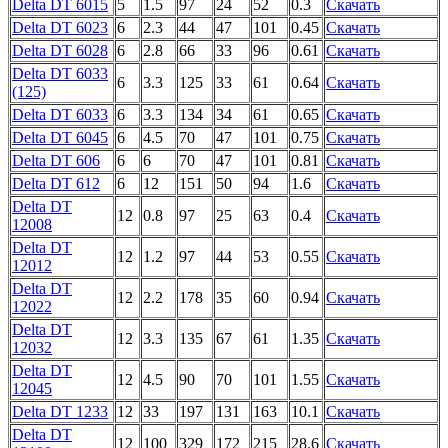
Delta DT 6015
5
1.5
97
24
52
0.3
Скачать
Delta DT 6023
6
2.3
44
47
101
0.45
Скачать
Delta DT 6028
6
2.8
66
33
96
0.61
Скачать
Delta DT 6033
6
3.3
125
33
61
0.64
Скачать
(125)
Delta DT 6033
6
3.3
134
34
61
0.65
Скачать
Delta DT 6045
6
4.5
70
47
101
0.75
Скачать
Delta DT 606
6
6
70
47
101
0.81
Скачать
Delta DT 612
6
12
151
50
94
1.6
Скачать
Delta DT
12
0.8
97
25
63
0.4
Скачать
12008
Delta DT
12
1.2
97
44
53
0.55
Скачать
12012
Delta DT
12
2.2
178
35
60
0.94
Скачать
12022
Delta DT
12
3.3
135
67
61
1.35
Скачать
12032
Delta DT
12
4.5
90
70
101
1.55
Скачать
12045
Delta DT 1233
12
33
197
131
163
10.1
Скачать
Delta DT
12
100
329
172
215
28.6
Скачать