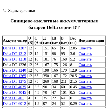
Характеристики
Свинцово-кислотные аккумуляторные
батареи Delta серии DT
U
C
Д
Ш
В
Вес
Аккумулятор
Документация
(В)
(Ач)
(мм)
(мм)
(мм)
(кг)
Delta DT 1207
12
7
151
65
95
2.05
Скачать
Delta DT 1212
12
12
151
98
95
3.6
Скачать
Delta DT 1218
12
18
181
76
168
5.2
Скачать
Delta DT 1226
12
26
167
175
126
8
Скачать
Delta DT 1240
12
40
198
166
170
12.9
Скачать
Delta DT 1265
12
65
350
167
172
20.5
Скачать
Delta DT 1275
12
75
260
168
211
21.5
Скачать
Delta DT 4035
4
3.5
90
34
60
0.45
Скачать
Delta DT 4045
4
4.5
70
47
101
0.5
Скачать
Delta DT 401
4
1
35
22
64
0.1
Скачать
Delta DT 6012
6
1.2
97
24
52
0.29
Скачать