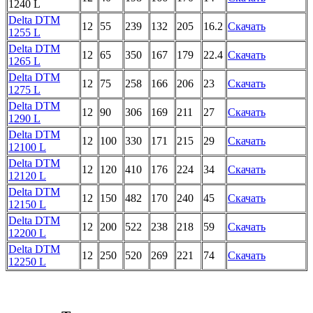
1240 L
Delta DTM
12
55
239
132
205
16.2
Скачать
1255 L
Delta DTM
12
65
350
167
179
22.4
Скачать
1265 L
Delta DTM
12
75
258
166
206
23
Скачать
1275 L
Delta DTM
12
90
306
169
211
27
Скачать
1290 L
Delta DTM
12
100
330
171
215
29
Скачать
12100 L
Delta DTM
12
120
410
176
224
34
Скачать
12120 L
Delta DTM
12
150
482
170
240
45
Скачать
12150 L
Delta DTM
12
200
522
238
218
59
Скачать
12200 L
Delta DTM
12
250
520
269
221
74
Скачать
12250 L