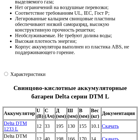
выделяемого газа;
Нет ограничений на воздушные перевозки;
Соответствие требованиям UL, IEC, Гост Р;
Легированные кальцием свинцовые пластины
обеспечивают низкий саморазряд, высокую
конструктивную прочность решетки;
Необслуживаемые. Не требуют долива воды;
Высокая плотность энергии;
Корпус аккумулятора выполнен из пластика ABS, не
поддерживающего горение.
Характеристики
Свинцово-кислотные аккумуляторные
батареи Delta серии DTM L
U
C
Д
Ш
В
Вес
Аккумулятор
Документация
(В)
(Ач)
(мм)
(мм)
(мм)
(кг)
Delta DTM
12
33
195
130
155
10.1
Скачать
1233 L
Delta DTM
12
40
198
166
170
14
Скачать