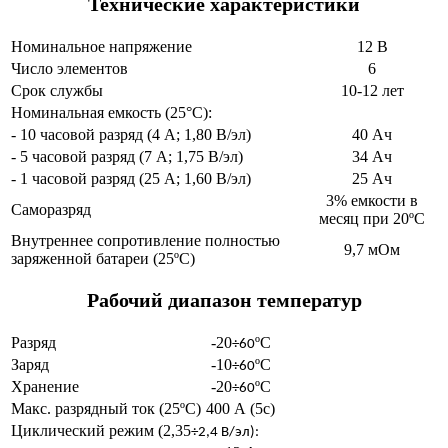
Технические характеристики
Номинальное напряжение
12 В
Число элементов
6
Срок службы
10-12 лет
Номинальная емкость (25°С):
- 10 часовой разряд (4 А; 1,80 В/эл)
40 Ач
- 5 часовой разряд (7 А; 1,75 В/эл)
34 Ач
- 1 часовой разряд (25 А; 1,60 В/эл)
25 Ач
3% емкости в
Саморазряд
месяц при 20ºС
Внутреннее сопротивление полностью
9,7 мОм
заряженной батареи (25ºС)
Рабочий диапазон температур
Разряд
-20
ºС
÷60
Заряд
-10
ºС
÷60
Хранение
-20
ºС
÷60
Макс. разрядный ток (25ºС)
400 А (5с)
Циклический режим (2,35
÷2,4 В/эл):