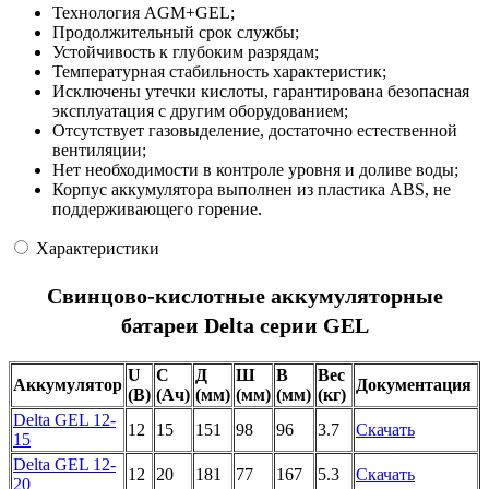
Технология AGM+GEL;
Продолжительный срок службы;
Устойчивость к глубоким разрядам;
Температурная стабильность характеристик;
Исключены утечки кислоты, гарантирована безопасная
эксплуатация с другим оборудованием;
Отсутствует газовыделение, достаточно естественной
вентиляции;
Нет необходимости в контроле уровня и доливе воды;
Корпус аккумулятора выполнен из пластика ABS, не
поддерживающего горение.
Характеристики
Свинцово-кислотные аккумуляторные
батареи Delta серии GEL
U
C
Д
Ш
В
Вес
Аккумулятор
Документация
(В)
(Ач)
(мм)
(мм)
(мм)
(кг)
Delta GEL 12-
12
15
151
98
96
3.7
Скачать
15
Delta GEL 12-
12
20
181
77
167
5.3
Скачать
20