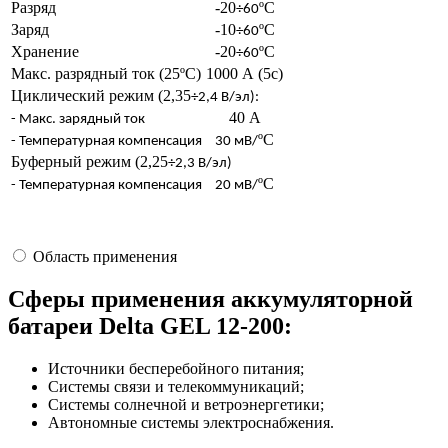
Разряд
-20
ºС
÷60
Заряд
-10
ºС
÷60
Хранение
-20
ºС
÷60
Макс. разрядный ток (25ºС)
1000 А (5с)
Циклический режим (2,35
÷2,4 В/эл):
40 А
- Макс. зарядный ток
ºC
- Температурная компенсация
30 мВ/
Буферный режим (2,25
÷2,3 В/эл)
ºC
- Температурная компенсация
20 мВ/
Область применения
Сферы применения аккумуляторной
батареи Delta GEL 12-200:
Источники бесперебойного питания;
Системы связи и телекоммуникаций;
Системы солнечной и ветроэнергетики;
Автономные системы электроснабжения.