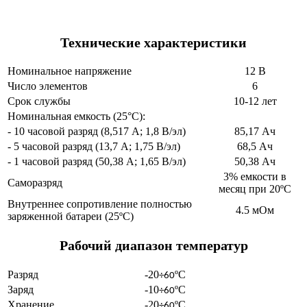
Технические характеристики
Номинальное напряжение
12 В
Число элементов
6
Срок службы
10-12 лет
Номинальная емкость (25°С):
- 10 часовой разряд (8,517 А; 1,8 В/эл)
85,17 Ач
- 5 часовой разряд (13,7 А; 1,75 В/эл)
68,5 Ач
- 1 часовой разряд (50,38 А; 1,65 В/эл)
50,38 Ач
3% емкости в
Саморазряд
месяц при 20ºС
Внутреннее сопротивление полностью
4.5 мОм
заряженной батареи (25ºС)
Рабочий диапазон температур
Разряд
-20
ºС
÷60
Заряд
-10
ºС
÷60
Хранение
-20
ºС
÷60