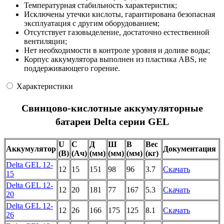
Температурная стабильность характеристик;
Исключены утечки кислоты, гарантирована безопасная
эксплуатация с другим оборудованием;
Отсутствует газовыделение, достаточно естественной
вентиляции;
Нет необходимости в контроле уровня и доливе воды;
Корпус аккумулятора выполнен из пластика ABS, не
поддерживающего горение.
Характеристики
Свинцово-кислотные аккумуляторные
батареи Delta серии GEL
U
C
Д
Ш
В
Вес
Аккумулятор
Документация
(В)
(Ач)
(мм)
(мм)
(мм)
(кг)
Delta GEL 12-
12
15
151
98
96
3.7
Скачать
15
Delta GEL 12-
12
20
181
77
167
5.3
Скачать
20
Delta GEL 12-
12
26
166
175
125
8.1
Скачать
26