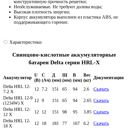
конструктивную прочность решетки;
Необслуживаемые. Не требуют долива воды;
Высокая плотность энергии;
Корпус аккумулятора выполнен из пластика ABS, не
поддерживающего горение.
Характеристики
Свинцово-кислотные аккумуляторные
батареи Delta серии HRL-X
U
C
Д
Ш
В
Вес
Аккумулятор
Документация
(В)
(Ач)
(мм)
(мм)
(мм)
(кг)
Delta HRL 12-
12
7.2
151
65
94
2.6
Скачать
7-2 X
Delta HRL 12-9
12
9
151
65
94
2.65
Скачать
(1234W) X
Delta HRL 12-
12
12
151
98
95
3.85
Скачать
12 X
Delta HRL 12-
12
18
181
77
167
6.2
Скачать
18 X