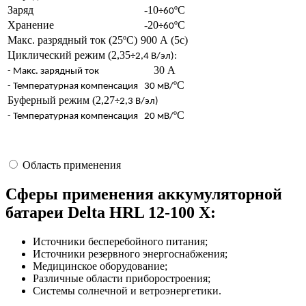
Заряд
-10
ºС
÷60
Хранение
-20
ºС
÷60
Макс. разрядный ток (25ºС)
900 А (5с)
Циклический режим (2,35
÷2,4 В/эл):
30 А
- Макс. зарядный ток
ºC
- Температурная компенсация
30 мВ/
Буферный режим (2,27
÷2,3 В/эл)
ºC
- Температурная компенсация
20 мВ/
Область применения
Сферы применения аккумуляторной
батареи Delta HRL 12-100 X:
Источники бесперебойного питания;
Источники резервного энергоснабжения;
Медицинское оборудование;
Различные области приборостроения;
Системы солнечной и ветроэнергетики.