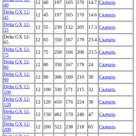
12
40
197
165
170
14.7
Скачать
40
Delta GX 12-
12
45
197
165
170
14.6
Скачать
45
Delta GX 12-
12
55
239
132
205
17.3
Скачать
55
Delta GX 12-
12
65
350
167
179
23.4
Скачать
65
Delta GX 12-
12
75
258
166
206
23.5
Скачать
75
Delta GX 12-
12
80
350
167
179
24
Скачать
80
Delta GX 12-
12
90
306
169
210
30
Скачать
90
Delta GX 12-
12
100
330
171
215
32
Скачать
100
Delta GX 12-
12
120
410
176
224
38
Скачать
120
Delta GX 12-
12
150
482
170
240
47
Скачать
150
Delta GX 12-
12
200
522
238
218
65
Скачать
200