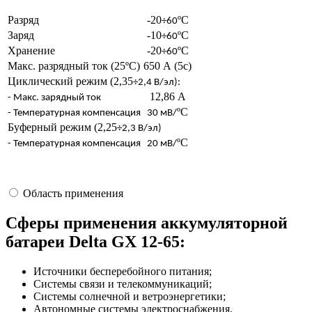
Разряд
-20
ºС
÷60
Заряд
-10
ºС
÷60
Хранение
-20
ºС
÷60
Макс. разрядный ток (25ºС)
650 А (5с)
Циклический режим (2,35
÷2,4 В/эл):
12,86 А
- Макс. зарядный ток
ºC
- Температурная компенсация
30 мВ/
Буферный режим (2,25
÷2,3 В/эл)
ºC
- Температурная компенсация
20 мВ/
Область применения
Сферы применения аккумуляторной
батареи Delta GX 12-65:
Источники бесперебойного питания;
Системы связи и телекоммуникаций;
Системы солнечной и ветроэнергетики;
Автономные системы электроснабжения.