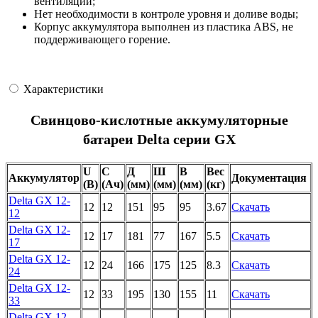
вентиляции;
Нет необходимости в контроле уровня и доливе воды;
Корпус аккумулятора выполнен из пластика ABS, не
поддерживающего горение.
Характеристики
Свинцово-кислотные аккумуляторные
батареи Delta серии GX
U
C
Д
Ш
В
Вес
Аккумулятор
Документация
(В)
(Ач)
(мм)
(мм)
(мм)
(кг)
Delta GX 12-
12
12
151
95
95
3.67
Скачать
12
Delta GX 12-
12
17
181
77
167
5.5
Скачать
17
Delta GX 12-
12
24
166
175
125
8.3
Скачать
24
Delta GX 12-
12
33
195
130
155
11
Скачать
33
Delta GX 12-