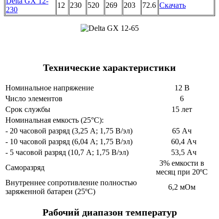
Delta GX 12-
12
230
520
269
203
72.6
Скачать
230
Технические характеристики
Номинальное напряжение
12 В
Число элементов
6
Срок службы
15 лет
Номинальная емкость (25°С):
- 20 часовой разряд (3,25 А; 1,75 В/эл)
65 Ач
- 10 часовой разряд (6,04 А; 1,75 В/эл)
60,4 Ач
- 5 часовой разряд (10,7 А; 1,75 В/эл)
53,5 Ач
3% емкости в
Саморазряд
месяц при 20ºС
Внутреннее сопротивление полностью
6,2 мОм
заряженной батареи (25ºС)
Рабочий диапазон температур