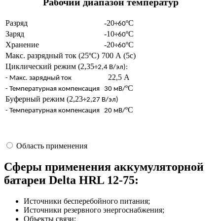
Рабочий диапазон температур
Разряд
-20
ºС
÷60
Заряд
-10
ºС
÷60
Хранение
-20
ºС
÷60
Макс. разрядный ток (25ºС)
700 А (5с)
Циклический режим (2,35
÷2,4 В/эл):
22,5 А
- Макс. зарядный ток
ºC
- Температурная компенсация
30 мВ/
Буферный режим (2,23
÷2,27 В/эл)
ºC
- Температурная компенсация
20 мВ/
Область применения
Сферы применения аккумуляторной
батареи Delta HRL 12-75:
Источники бесперебойного питания;
Источники резервного энергоснабжения;
Объекты связи;