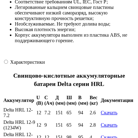
Соответствие требованиям UL, IEC, Гост Р;
Легированные кальцием свинцовые пластины
обеспечивают низкий саморазряд, высокую
конструктивную прочность решетки;
Необслуживаемые. Не требуют долива воды;
Высокая плотность энергии;
Корпус аккумулятора выполнен из пластика ABS, не
поддерживающего горение.
Характеристики
Свинцово-кислотные аккумуляторные
батареи Delta серии HRL
U
C
Д
Ш
В
Вес
Аккумулятор
Документация
(В)
(Ач)
(мм)
(мм)
(мм)
(кг)
Delta HRL 12-
12
7.2
151
65
94
2.6
Скачать
7.2
Delta HRL 12-9
12
9
151
65
94
2.8
Скачать
(1234W)
Delta HRL 12-
12
12
151
98
95
4
Скачать