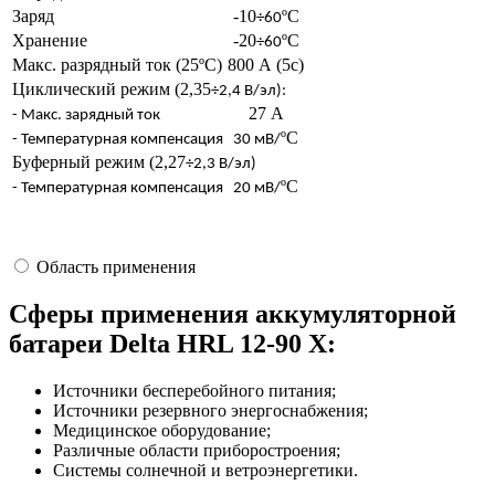
Заряд
-10
ºС
÷60
Хранение
-20
ºС
÷60
Макс. разрядный ток (25ºС)
800 А (5с)
Циклический режим (2,35
÷2,4 В/эл):
27 А
- Макс. зарядный ток
ºC
- Температурная компенсация
30 мВ/
Буферный режим (2,27
÷2,3 В/эл)
ºC
- Температурная компенсация
20 мВ/
Область применения
Сферы применения аккумуляторной
батареи Delta HRL 12-90 X:
Источники бесперебойного питания;
Источники резервного энергоснабжения;
Медицинское оборудование;
Различные области приборостроения;
Системы солнечной и ветроэнергетики.