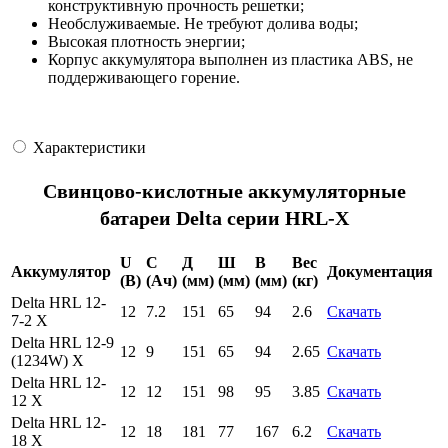
конструктивную прочность решетки;
Необслуживаемые. Не требуют долива воды;
Высокая плотность энергии;
Корпус аккумулятора выполнен из пластика ABS, не
поддерживающего горение.
Характеристики
Свинцово-кислотные аккумуляторные
батареи Delta серии HRL-X
U
C
Д
Ш
В
Вес
Аккумулятор
Документация
(В)
(Ач)
(мм)
(мм)
(мм)
(кг)
Delta HRL 12-
12
7.2
151
65
94
2.6
Скачать
7-2 X
Delta HRL 12-9
12
9
151
65
94
2.65
Скачать
(1234W) X
Delta HRL 12-
12
12
151
98
95
3.85
Скачать
12 X
Delta HRL 12-
12
18
181
77
167
6.2
Скачать
18 X