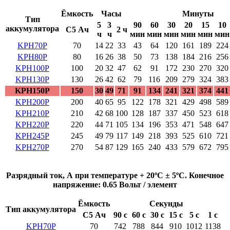
Ёмкость
Часы
Минуты
Тип
5
3
90
60
30
20
15
10
аккумулятора
C5 Ач
2 ч
ч
ч
мин
мин
мин
мин
мин
мин
KPH70P
70
14
22
33
43
64
120
161
189
224
KPH80P
80
16
26
38
50
73
138
184
216
256
KPH100P
100
20
32
47
62
91
172
230
270
320
KPH130P
130
26
42
62
79
116
209
279
324
383
KPH150P
150
30
49
71
91
134
241
321
374
441
KPH200P
200
40
65
95
122
178
321
429
498
589
KPH210P
210
42
68
100
128
187
337
450
523
618
KPH220P
220
44
71
105
134
196
353
471
548
647
KPH245P
245
49
79
117
149
218
393
525
610
721
KPH270P
270
54
87
129
165
240
433
579
672
795
Разрядный ток, А при температуре + 20ºC ± 5ºC. Конечное
напряжение: 0.65 Вольт / элемент
Ёмкость
Секунды
Тип аккумулятора
C5 Ач
90 с
60 с
30 с
15 с
5 с
1 с
KPH70P
70
742
788
844
910
1012
1138