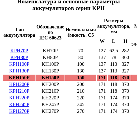
Номенклатура и основные параметры
аккумуляторов серии KPH
Размеры
аккумулятора,
М
Обозначение
Тип
Номинальная
мм
по
аккумулятора
ёмкость, C5
IEC 60623
W
L
H
эл
KPH70P
KH70P
70
127
62,5
282
KPH80P
KH80P
80
137
78
360
KPH100P
KH100P
100
137
113
327
KPH130P
KH130P
130
137
113
327
KPH150P
KH150P
150
171
118
370
KPH200P
KH200P
200
171
118
370
KPH210P
KH210P
210
171
118
370
KPH220P
KH220P
220
171
174
370
KPH245P
KH245P
245
171
174
370
KPH270P
KH270P
270
171
174
370