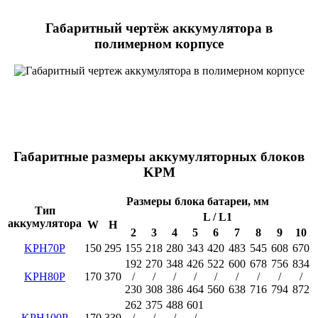
Габаритный чертёж аккумулятора в
полимерном корпусе
Габаритные размеры аккумуляторных блоков
KPM
Размеры блока батареи, мм
Тип
L / L1
аккумулятора
W
H
2
3
4
5
6
7
8
9
10
KPH70P
150
295
155
218
280
343
420
483
545
608
670
192
270
348
426
522
600
678
756
834
KPH80P
170
370
/
/
/
/
/
/
/
/
/
230
308
386
464
560
638
716
794
872
262
375
488
601
KPH100P
170
339
/
/
/
/
-
-
-
-
-