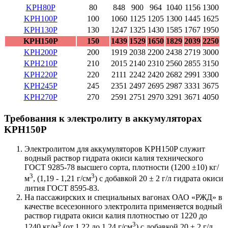
KPH80P
80
848
900
964
1040
1156
1300
KPH100P
100
1060
1125
1205
1300
1445
1625
KPH130P
130
1247
1325
1430
1585
1767
1950
KPH150P
150
1439
1529
1650
1829
2039
2250
KPH200P
200
1919
2038
2200
2438
2719
3000
KPH210P
210
2015
2140
2310
2560
2855
3150
KPH220P
220
2111
2242
2420
2682
2991
3300
KPH245P
245
2351
2497
2695
2987
3331
3675
KPH270P
270
2591
2751
2970
3291
3671
4050
Требования к электролиту в аккумуляторах
KPH150P
Электролитом для аккумуляторов KPH150P служит
водный раствор гидрата окиси калия технического
ГОСТ 9285-78 высшего сорта, плотности (1200 ±10) кг/
3
3
м
, (1,19 - 1,21 г/см
) с добавкой 20 ± 2 г/л гидрата окиси
лития ГОСТ 8595-83.
На пассажирских и специальных вагонах ОАО «РЖД» в
качестве всесезонного электролита применяется водный
раствор гидрата окиси калия плотностью от 1220 до
3
3
1240 кг/м
(от 1,22 до 1,24 г/см
) с добавкой 20 ± 2 г/л