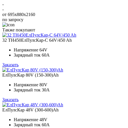
-
-
от 695х880х2160
по запросу
Также покупают
32 ТН450ЕлПулсКар-C 64V/450 Ah
Напряжение
64V
Зарядный ток
60A
Заказать
ЕлПулсКар 80V (150-300)Ah
Напряжение
80V
Зарядный ток
30A
Заказать
ЕлПулсКар 48V (300-600)Ah
Напряжение
48V
Зарядный ток
60А